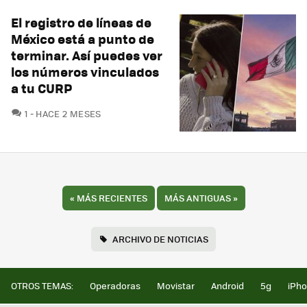
El registro de líneas de
México está a punto de
terminar. Así puedes ver
los números vinculados
a tu CURP
COMENTARIOS
1
HACE 2 MESES
«
MÁS RECIENTES
MÁS ANTIGUAS
»
ARCHIVO DE NOTICIAS
OTROS TEMAS:
Operadoras
Movistar
Android
5g
iPh