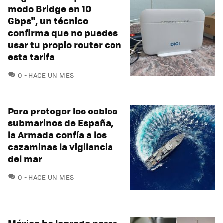
modo Bridge en 10
Gbps", un técnico
confirma que no puedes
usar tu propio router con
esta tarifa
COMENTARIOS
0
HACE UN MES
Para proteger los cables
submarinos de España,
la Armada confía a los
cazaminas la vigilancia
del mar
COMENTARIOS
0
HACE UN MES
México ha logrado parar