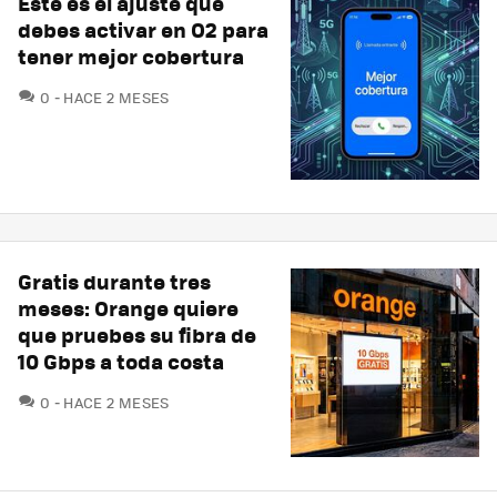
Este es el ajuste que
debes activar en O2 para
tener mejor cobertura
COMENTARIOS
0
HACE 2 MESES
Gratis durante tres
meses: Orange quiere
que pruebes su fibra de
10 Gbps a toda costa
COMENTARIOS
0
HACE 2 MESES