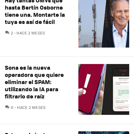
Hay tantas OMVs que
hasta Bertín Osborne
tiene una. Montarte la
tuya es así de fácil
COMENTARIOS
2
HACE 2 MESES
Sona es la nueva
operadora que quiere
eliminar el SPAM:
utilizando la IA para
filtrarlo de raíz
COMENTARIOS
0
HACE 2 MESES