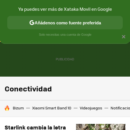
Ya puedes ver más de Xataka Movil en Google
CONECTIVIDAD
MÓVIL Y SOCIEDAD
APLICACIONES
COM
Añádenos como fuente preferida
Solo necesitas una cuenta de Google
×
Conectividad
HOY SE HABLA DE
Bizum
Xiaomi Smart Band 10
Videojuegos
Notificaci
Starlink cambia la letra