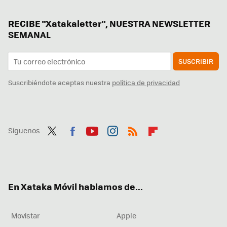
RECIBE "Xatakaletter", NUESTRA NEWSLETTER
SEMANAL
SUSCRIBIR
Suscribiéndote aceptas nuestra
política de privacidad
Síguenos
Twit
Fac
You
Inst
RSS
Flip
ter
ebo
tub
agr
boa
ok
e
am
rd
En Xataka Móvil hablamos de...
Movistar
Apple