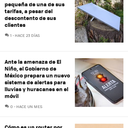
pequeña de una de sus
tarifas, a pesar del
descontento de sus
clientes
COMENTARIOS
1
HACE 23 DÍAS
Ante la amenaza de El
Niño, el Gobierno de
México prepara un nuevo
sistema de alertas para
lluvias y huracanes en el
móvil
COMENTARIOS
0
HACE UN MES
Cómo es un router por