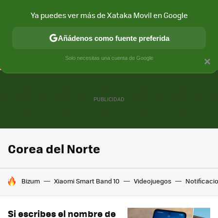
Ya puedes ver más de Xataka Movil en Google
CONECTIVIDAD
MÓVIL Y SOCIEDAD
APLICACIONES
COM
Añádenos como fuente preferida
Solo necesitas una cuenta de Google
×
Corea del Norte
HOY SE HABLA DE
Bizum
Xiaomi Smart Band 10
Videojuegos
Notificaci
Si escribes el nombre de