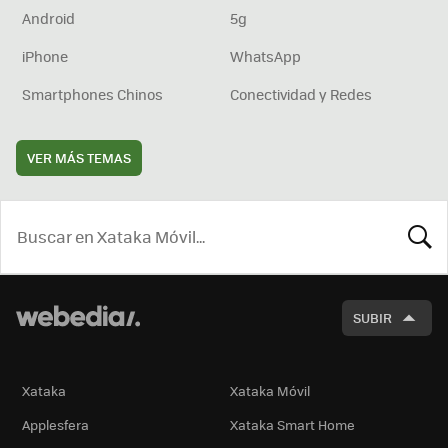
Android
5g
iPhone
WhatsApp
Smartphones Chinos
Conectividad y Redes
VER MÁS TEMAS
BUSCA
SUBIR
Xataka
Xataka Móvil
Applesfera
Xataka Smart Home