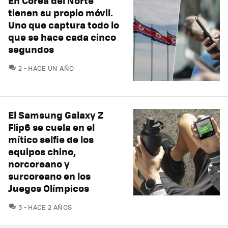
En Corea del Norte
tienen su propio móvil.
Uno que captura todo lo
que se hace cada cinco
segundos
COMENTARIOS
2
HACE UN AÑO
El Samsung Galaxy Z
Flip6 se cuela en el
mítico selfie de los
equipos chino,
norcoreano y
surcoreano en los
Juegos Olímpicos
COMENTARIOS
3
HACE 2 AÑOS