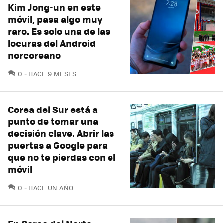
Kim Jong-un en este
móvil, pasa algo muy
raro. Es solo una de las
locuras del Android
norcoreano
COMENTARIOS
0
HACE 9 MESES
Corea del Sur está a
punto de tomar una
decisión clave. Abrir las
puertas a Google para
que no te pierdas con el
móvil
COMENTARIOS
0
HACE UN AÑO