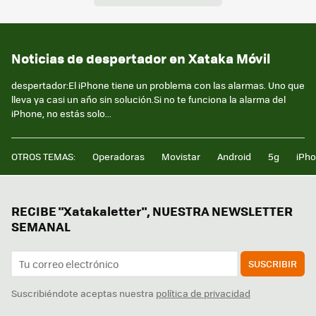
Noticias de despertador en Xataka Móvil
despertador:El iPhone tiene un problema con las alarmas. Uno que
lleva ya casi un año sin solución.Si no te funciona la alarma del
iPhone, no estás solo...
OTROS TEMAS:
Operadoras
Movistar
Android
5g
iPh
RECIBE "Xatakaletter", NUESTRA NEWSLETTER
SEMANAL
SUSCRIBIR
Suscribiéndote aceptas nuestra
política de privacidad