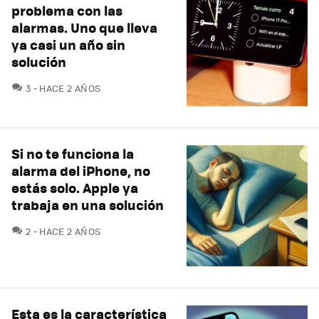
problema con las
alarmas. Uno que lleva
ya casi un año sin
solución
COMENTARIOS
3
HACE 2 AÑOS
Si no te funciona la
alarma del iPhone, no
estás solo. Apple ya
trabaja en una solución
COMENTARIOS
2
HACE 2 AÑOS
Esta es la característica