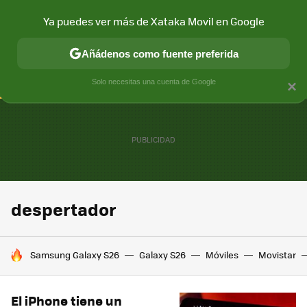
Ya puedes ver más de Xataka Movil en Google
CONECTIVIDAD
MÓVIL Y SOCIEDAD
APLICACIONES
COM
Añádenos como fuente preferida
Solo necesitas una cuenta de Google
×
despertador
HOY SE HABLA DE
Samsung Galaxy S26
Galaxy S26
Móviles
Movistar
El iPhone tiene un