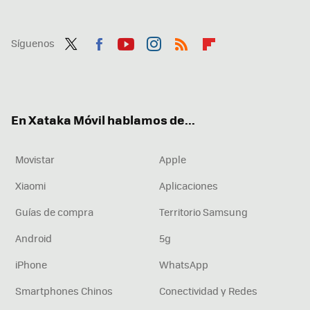
Síguenos
Twit
Fac
You
Inst
RSS
Flip
ter
ebo
tub
agr
boa
ok
e
am
rd
En Xataka Móvil hablamos de...
Movistar
Apple
Xiaomi
Aplicaciones
Guías de compra
Territorio Samsung
Android
5g
iPhone
WhatsApp
Smartphones Chinos
Conectividad y Redes