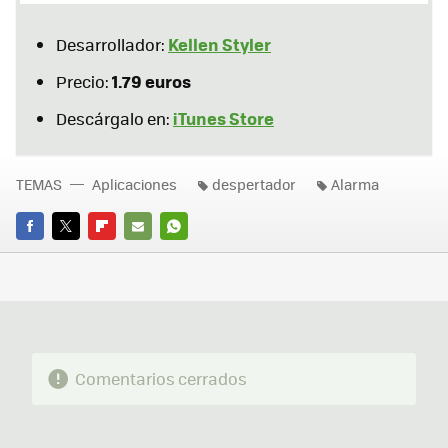
Kellen Styler
Desarrollador:
1.79 euros
Precio:
iTunes Store
Descárgalo en:
TEMAS
Aplicaciones
despertador
Alarma
FACEBOOK
TWITTER
FLIPBOARD
E-
WHATSAPP
MAIL
Comentarios cerrados