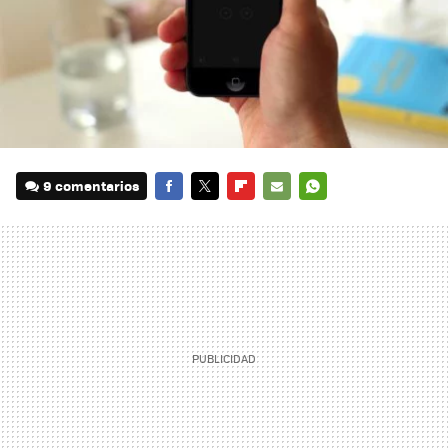
9 comentarios
FACEBOOK
TWITTER
FLIPBOARD
E-
WHATSAPP
MAIL