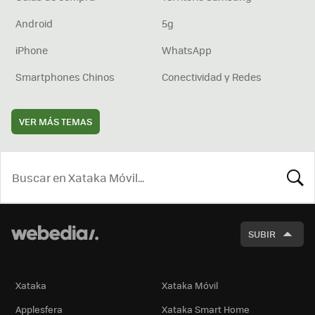
Android
5g
iPhone
WhatsApp
Smartphones Chinos
Conectividad y Redes
VER MÁS TEMAS
BUSCA
SUBIR
Xataka
Xataka Móvil
Applesfera
Xataka Smart Home