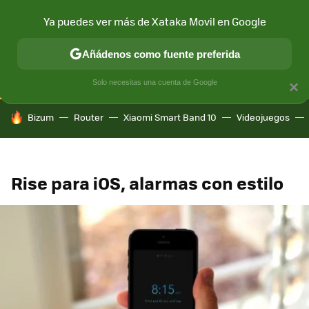
Ya puedes ver más de Xataka Movil en Google
CONECTIVIDAD
MÓVIL Y SOCIEDAD
APLICACIONES
COM
Añádenos como fuente preferida
Solo necesitas una cuenta de Google
×
HOY SE HABLA DE
Bizum
Router
Xiaomi Smart Band 10
Videojuegos
Rise para iOS, alarmas con estilo