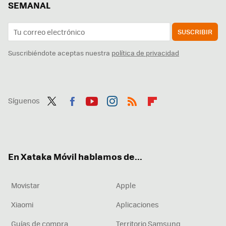
SEMANAL
SUSCRIBIR
Suscribiéndote aceptas nuestra
política de privacidad
Síguenos
Twit
Fac
You
Inst
RSS
Flip
ter
ebo
tub
agr
boa
ok
e
am
rd
En Xataka Móvil hablamos de...
Movistar
Apple
Xiaomi
Aplicaciones
Guías de compra
Territorio Samsung