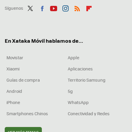
Síguenos
Twit
Fac
You
Inst
RSS
Flip
ter
ebo
tub
agr
boa
ok
e
am
rd
En Xataka Móvil hablamos de...
Movistar
Apple
Xiaomi
Aplicaciones
Guías de compra
Territorio Samsung
Android
5g
iPhone
WhatsApp
Smartphones Chinos
Conectividad y Redes