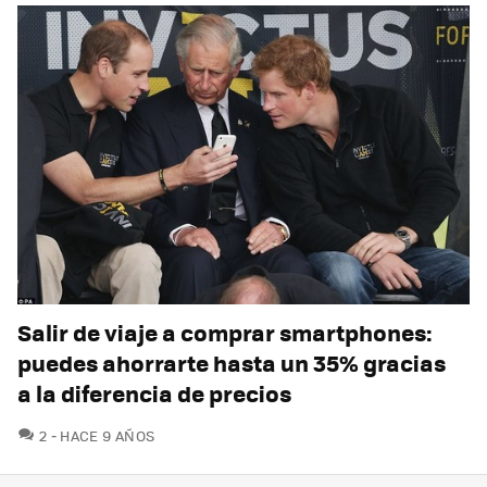
Salir de viaje a comprar smartphones:
puedes ahorrarte hasta un 35% gracias
a la diferencia de precios
COMENTARIOS
2
HACE 9 AÑOS