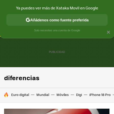
Ya puedes ver más de Xataka Movil en Google
CONECTIVIDAD
MÓVIL Y SOCIEDAD
APLICACIONES
COM
Añádenos como fuente preferida
Solo necesitas una cuenta de Google
×
diferencias
HOY SE HABLA DE
Euro digital
Mundial
Móviles
Digi
iPhone 18 Pro