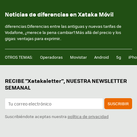
Noticias de diferencias en Xataka Móvil
diferencias:Diferencias entre las antiguas y nuevas tarifas de
Vodafone, ¿merece la pena cambiar?.Más allá del precio y los
gigas: ventajas para exprimir..
OTROS TEMAS:
Operadoras
Movistar
Android
5g
iPh
RECIBE "Xatakaletter", NUESTRA NEWSLETTER
SEMANAL
SUSCRIBIR
Suscribiéndote aceptas nuestra
política de privacidad