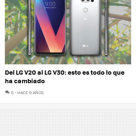
Del LG V20 al LG V30: esto es todo lo que
ha cambiado
COMENTARIOS
0
HACE 9 AÑOS