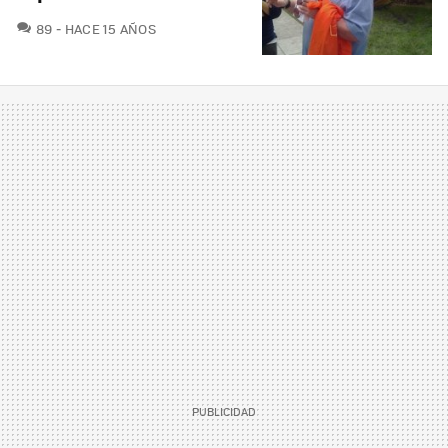
COMENTARIOS
89
HACE 15 AÑOS