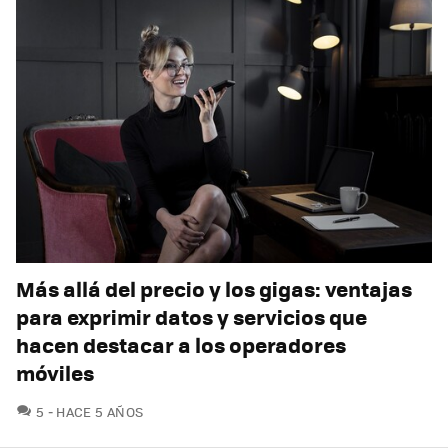
Más allá del precio y los gigas: ventajas
para exprimir datos y servicios que
hacen destacar a los operadores
móviles
COMENTARIOS
5
HACE 5 AÑOS