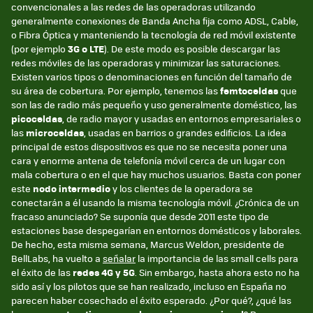
convencionales a las redes de las operadoras utilizando
generalmente conexiones de Banda Ancha fija como ADSL, Cable,
o Fibra Óptica y manteniendo la tecnología de red móvil existente
(por ejemplo
3G o LTE
). De este modo es posible descargar las
redes móviles de las operadoras y minimizar las saturaciones.
Existen varios tipos o denominaciones en función del tamaño de
su área de cobertura. Por ejemplo, tenemos las
femtoceldas
que
son las de radio más pequeño y uso generalmente doméstico, las
picoceldas
, de radio mayor y usadas en entornos empresariales o
las
microceldas
, usadas en barrios o grandes edificios. La idea
principal de estos dispositivos es que no se necesita poner una
cara y enorme antena de telefonía móvil cerca de un lugar con
mala cobertura o en el que hay muchos usuarios. Basta con poner
este
nodo intermedio
y los clientes de la operadora se
conectarán a él usando la misma tecnología móvil. ¿Crónica de un
fracaso anunciado? Se suponía que desde 2011 este tipo de
estaciones base despegarían en entornos domésticos y laborales.
De hecho, esta misma semana, Marcus Weldon, presidente de
BellLabs, ha vuelto a
señalar
la importancia de las small cells para
el éxito de las
redes 4G y 5G
. Sin embargo, hasta ahora esto no ha
sido así y los pilotos que se han realizado, incluso en España no
parecen haber cosechado el éxito esperado. ¿Por qué?, ¿qué las