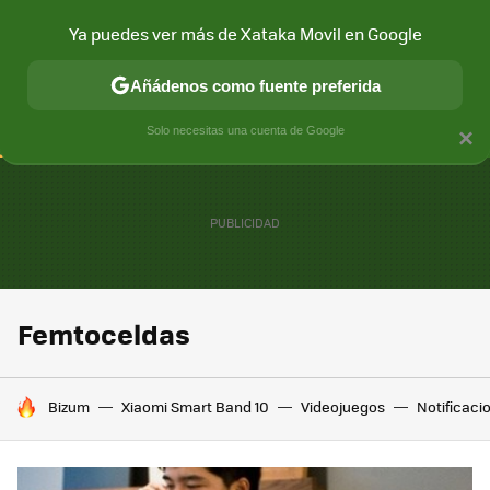
Ya puedes ver más de Xataka Movil en Google
CONECTIVIDAD
MÓVIL Y SOCIEDAD
APLICACIONES
COM
Añádenos como fuente preferida
Solo necesitas una cuenta de Google
×
Femtoceldas
HOY SE HABLA DE
Bizum
Xiaomi Smart Band 10
Videojuegos
Notificaci