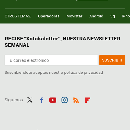
OTROS TEMAS:
Operadoras
Movistar
Android
5g
iPh
RECIBE "Xatakaletter", NUESTRA NEWSLETTER
SEMANAL
SUSCRIBIR
Suscribiéndote aceptas nuestra
política de privacidad
Síguenos
Twit
Fac
You
Inst
RSS
Flip
ter
ebo
tub
agr
boa
ok
e
am
rd