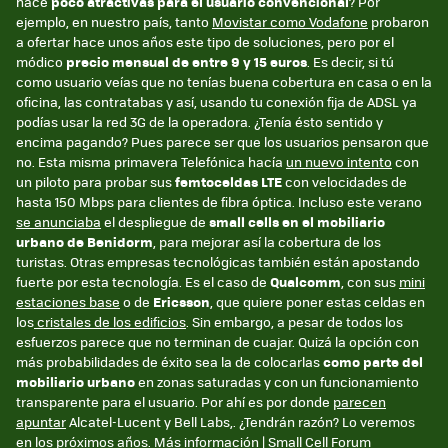
hace
poco atractivas para el usuario convencional
? Por
ejemplo, en nuestro país, tanto
Movistar como Vodafone
probaron
a ofertar hace unos años este tipo de soluciones, pero por el
módico
precio mensual de entre 9 y 15 euros
. Es decir, si tú
como usuario veías que no tenías buena cobertura en casa o en la
oficina, las contratabas y así, usando tu conexión fija de ADSL ya
podías usar la red 3G de la operadora. ¿Tenía ésto sentido y
encima pagando? Pues parece ser que los usuarios pensaron que
no. Esta misma primavera Telefónica hacía
un nuevo intento
con
un piloto para probar sus
femtoceldas LTE
con velocidades de
hasta 150 Mbps para clientes de fibra óptica. Incluso este verano
se anunciaba
el despliegue de
small cells en el mobiliario
urbano de Benidorm
, para mejorar así la cobertura de los
turistas. Otras empresas tecnológicas también están apostando
fuerte por esta tecnología. Es el caso de
Qualcomm
, con sus
mini
estaciones base
o de
Ericsson
, que quiere poner estas celdas en
los
cristales de los edificios
. Sin embargo, a pesar de todos los
esfuerzos parece que no terminan de cuajar. Quizá la opción con
más probabilidades de éxito sea la de colocarlas
como parte del
mobiliario urbano
en zonas saturadas y con un funcionamiento
transparente para el usuario. Por ahí es por donde
parecen
apuntar
Alcatel-Lucent y Bell Labs,. ¿Tendrán razón? Lo veremos
en los próximos años. Más información |
Small Cell Forum