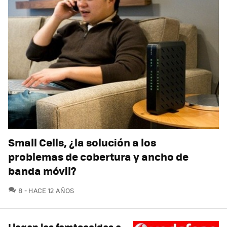
Small Cells, ¿la solución a los
problemas de cobertura y ancho de
banda móvil?
COMENTARIOS
8
HACE 12 AÑOS
Llegan las femtoceldas a