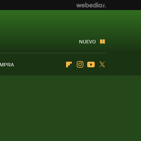
NUEVO
OMPRA
Flipboard
Instagram
Youtube
Twitter