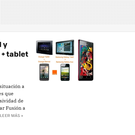
 y
+ tablet
situación a
es que
sividad de
ar Fusión a
LEER MÁS »