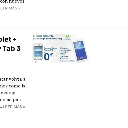
 con nuevos
LEER MÁS »
let +
 Tab 3
tar volvía a
emos como la
Samsung
encia para
.
LEER MÁS »