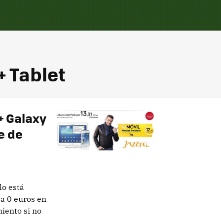
 Tablet
+ Galaxy
e de
lo está
a 0 euros en
iento si no