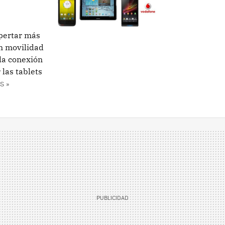
spertar más
en movilidad
la conexión
 las tablets
S »