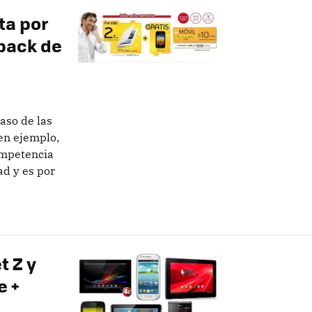
ta por
pack de
caso de las
en ejemplo,
ompetencia
ad y es por
t Z y
 +