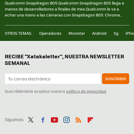
Qualcomm Snapdragon 805:Qualcomm Snapdragon 805 llega a
manos de desarrolladores a finales de mes.Qualcomm le va a
echar una mano a las cámaras con Snapdragon 805: Chroma...
OTROS TEMAS:
Operadoras
Movistar
Android
5g
iPh
RECIBE "Xatakaletter", NUESTRA NEWSLETTER
SEMANAL
SUSCRIBIR
Suscribiéndote aceptas nuestra
política de privacidad
Síguenos
Twit
Fac
You
Inst
RSS
Flip