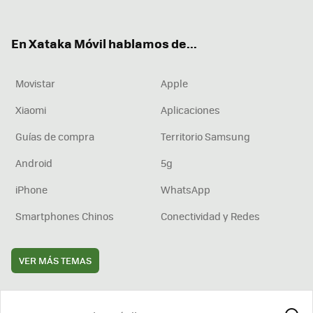
ter
ebo
tub
agr
boa
ok
e
am
rd
En Xataka Móvil hablamos de...
Movistar
Apple
Xiaomi
Aplicaciones
Guías de compra
Territorio Samsung
Android
5g
iPhone
WhatsApp
Smartphones Chinos
Conectividad y Redes
VER MÁS TEMAS