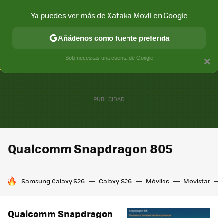
Ya puedes ver más de Xataka Movil en Google
CONECTIVIDAD
MÓVIL Y SOCIEDAD
APLICACIONES
COM
Añádenos como fuente preferida
Solo necesitas una cuenta de Google
×
Qualcomm Snapdragon 805
HOY SE HABLA DE
Samsung Galaxy S26
Galaxy S26
Móviles
Movistar
Qualcomm Snapdragon