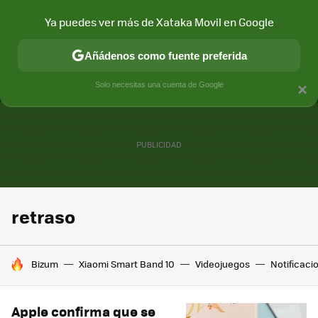
Ya puedes ver más de Xataka Movil en Google
MENÚ
NUEVO
Añádenos como fuente preferida
CONECTIVIDAD
MÓVIL Y SOCIEDAD
APLICACIONES
COM
Solo necesitas una cuenta de Google
×
retraso
HOY SE HABLA DE
Bizum
Xiaomi Smart Band 10
Videojuegos
Notificaci
Apple confirma que se