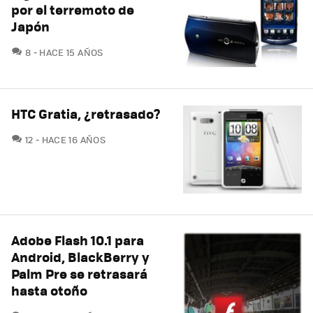
por el terremoto de
Japón
COMENTARIOS
8
HACE 15 AÑOS
HTC Gratia, ¿retrasado?
COMENTARIOS
12
HACE 16 AÑOS
Adobe Flash 10.1 para
Android, BlackBerry y
Palm Pre se retrasará
hasta otoño