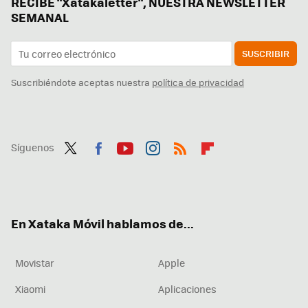
RECIBE "Xatakaletter", NUESTRA NEWSLETTER
SEMANAL
SUSCRIBIR
Suscribiéndote aceptas nuestra
política de privacidad
Síguenos
Twit
Fac
You
Inst
RSS
Flip
ter
ebo
tub
agr
boa
ok
e
am
rd
En Xataka Móvil hablamos de...
Movistar
Apple
Xiaomi
Aplicaciones