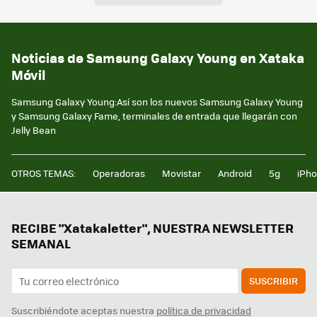
Noticias de Samsung Galaxy Young en Xataka
Móvil
Samsung Galaxy Young:Así son los nuevos Samsung Galaxy Young
y Samsung Galaxy Fame, terminales de entrada que llegarán con
Jelly Bean
OTROS TEMAS:
Operadoras
Movistar
Android
5g
iPh
RECIBE "Xatakaletter", NUESTRA NEWSLETTER
SEMANAL
SUSCRIBIR
Suscribiéndote aceptas nuestra
política de privacidad