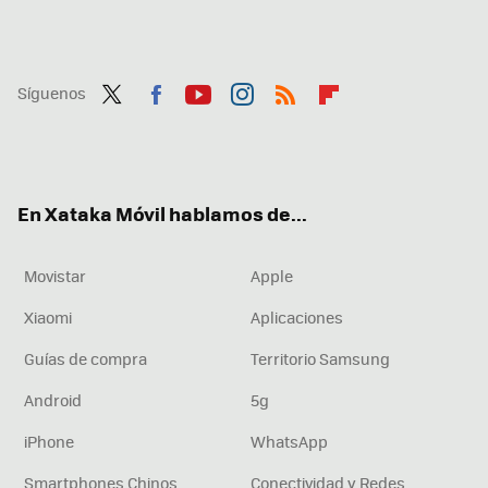
Síguenos
Twit
Fac
You
Inst
RSS
Flip
ter
ebo
tub
agr
boa
ok
e
am
rd
En Xataka Móvil hablamos de...
Movistar
Apple
Xiaomi
Aplicaciones
Guías de compra
Territorio Samsung
Android
5g
iPhone
WhatsApp
Smartphones Chinos
Conectividad y Redes