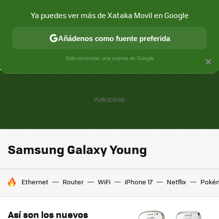
Ya puedes ver más de Xataka Movil en Google
CONECTIVIDAD
MÓVIL Y SOCIEDAD
APLICACIONES
COM
Añádenos como fuente preferida
Solo necesitas una cuenta de Google
×
Samsung Galaxy Young
HOY SE HABLA DE
Ethernet
Router
WiFi
iPhone 17
Netflix
Poké
Así son los nuevos