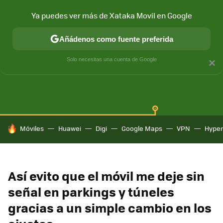
Ya puedes ver más de Xataka Movil en Google
Añádenos como fuente preferida
SAMSUNG GALAXY
ONE UI
GALAXY AI
Solo necesitas una cuenta de Google
×
HOY SE HABLA DE
Móviles
Huawei
Digi
Google Maps
VPN
Hype
Así evito que el móvil me deje sin
señal en parkings y túneles
gracias a un simple cambio en los