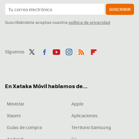
SUSCRIBIR
Suscribiéndote aceptas nuestra
política de privacidad
Síguenos
Twit
Fac
You
Inst
RSS
Flip
ter
ebo
tub
agr
boa
ok
e
am
rd
En Xataka Móvil hablamos de...
Movistar
Apple
Xiaomi
Aplicaciones
Guías de compra
Territorio Samsung
Android
5g