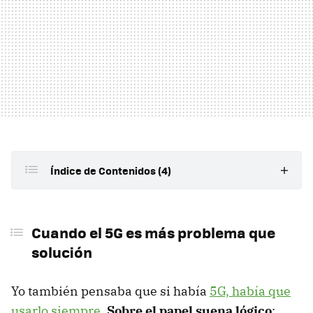
Índice de Contenidos (4)
Cuando el 5G es más problema que solución
Cuando el 5G es más problema que
El ajuste de One UI que marca la diferencia
solución
Dejar que Bixby haga el trabajo sucio
Yo también pensaba que si había
5G, había que
Un acceso rápido para los momentos críticos
usarlo siempre
.
Sobre el papel suena lógico
: