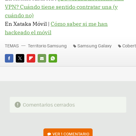
VPN? Cuándo tiene sentido contratar una (y
cuándo no)
En Xataka Móvil |
Cómo saber si me han
hackeado el móvil
TEMAS
Territorio Samsung
Samsung Galaxy
Cober
FACEBOOK
TWITTER
FLIPBOARD
E-
WHATSAPP
MAIL
Comentarios cerrados
VER
1 COMENTARIO