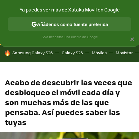
Ya puedes ver más de Xataka Movil en Google
CONECTIVIDAD
MÓVIL Y SOCIEDAD
APLICACIONES
COM
Añádenos como fuente preferida
Solo necesitas una cuenta de Google
×
HOY SE HABLA DE
Samsung Galaxy S26
Galaxy S26
Móviles
Movistar
Acabo de descubrir las veces que
desbloqueo el móvil cada día y
son muchas más de las que
pensaba. Así puedes saber las
tuyas