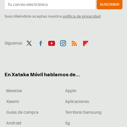
SUSCRIBIR
Suscribiéndote aceptas nuestra
política de privacidad
Síguenos
Twit
Fac
You
Inst
RSS
Flip
ter
ebo
tub
agr
boa
ok
e
am
rd
En Xataka Móvil hablamos de...
Movistar
Apple
Xiaomi
Aplicaciones
Guías de compra
Territorio Samsung
Android
5g