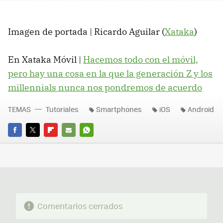
Imagen de portada | Ricardo Aguilar (
Xataka
)
En Xataka Móvil |
Hacemos todo con el móvil,
pero hay una cosa en la que la generación Z y los
millennials nunca nos pondremos de acuerdo
TEMAS
Tutoriales
Smartphones
iOS
Android
FACEBOOK
TWITTER
FLIPBOARD
E-
WHATSAPP
MAIL
Comentarios cerrados