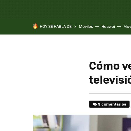
HOY SE HABLA DE
Móviles
Huawei
Mov
Cómo ver
televis
9 comentarios