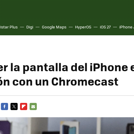
istar Plus
Digi
Google Maps
HyperOS
iOS 27
iPhone 
 la pantalla del iPhone 
ión con un Chromecast
FACEBOOK
TWITTER
FLIPBOARD
E-
MAIL