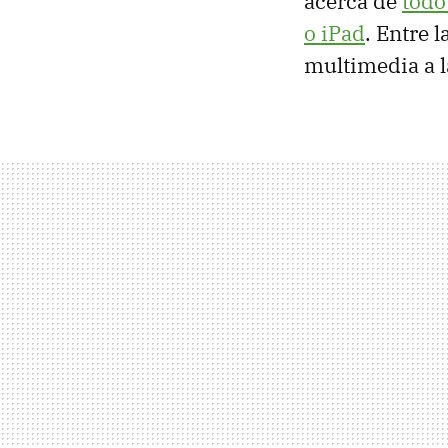
acerca de
todo
o iPad
. Entre 
multimedia a l