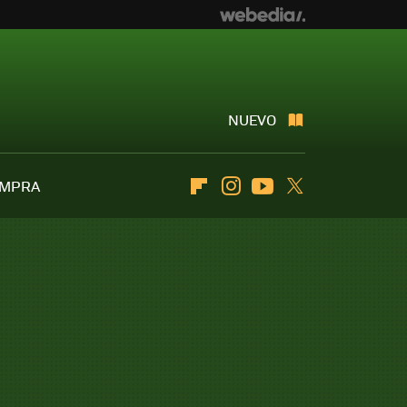
NUEVO
OMPRA
Flipboard
Instagram
Youtube
Twitter