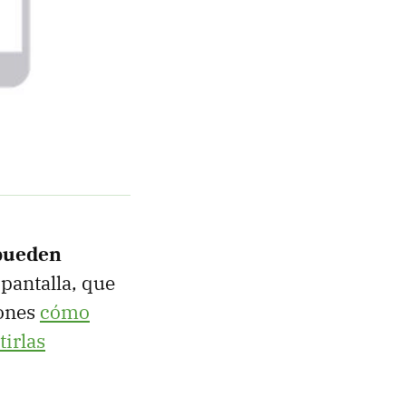
pueden
 pantalla, que
iones
cómo
irlas