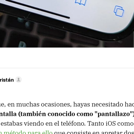
ristán
ue, en muchas ocasiones, hayas necesitado ha
ntalla (también conocido como "pantallazo"
estabas viendo en el teléfono. Tanto iOS com
n método para ello
que consiste en apretar dos