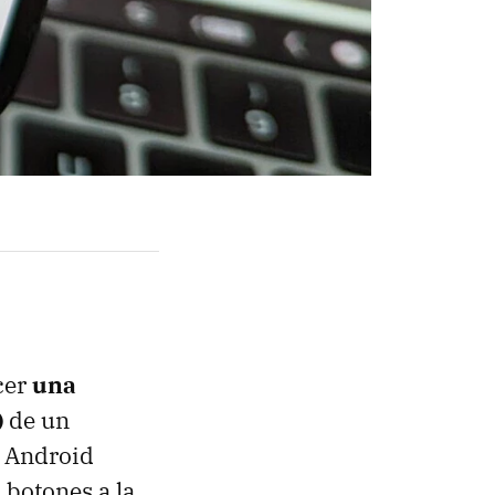
cer
una
)
de un
o Android
 botones a la