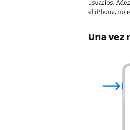
usuarios. Adem
el iPhone, no r
Una vez m