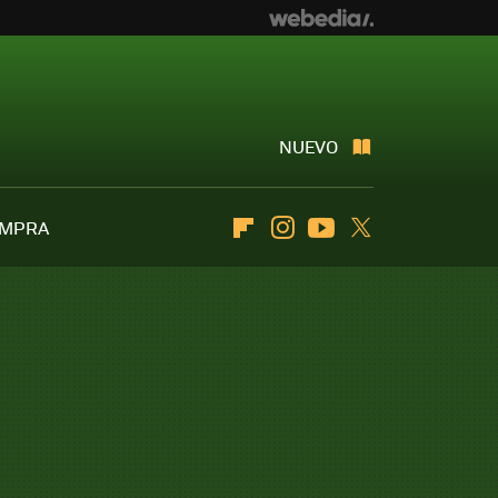
NUEVO
OMPRA
Flipboard
Instagram
Youtube
Twitter