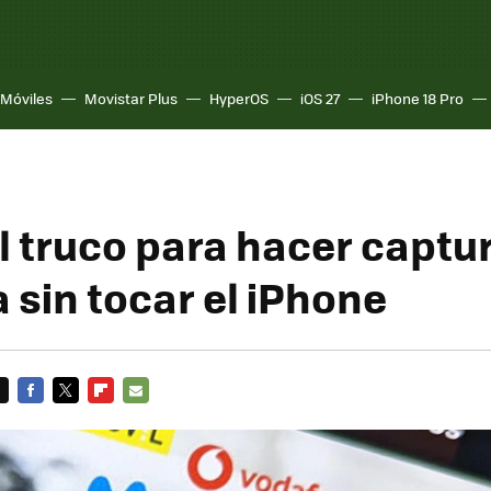
Móviles
Movistar Plus
HyperOS
iOS 27
iPhone 18 Pro
al truco para hacer captu
 sin tocar el iPhone
FACEBOOK
TWITTER
FLIPBOARD
E-
MAIL