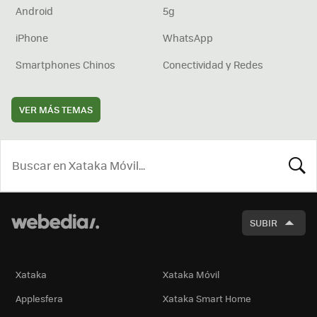
Android
5g
iPhone
WhatsApp
Smartphones Chinos
Conectividad y Redes
VER MÁS TEMAS
BUSCA
SUBIR
Xataka
Xataka Móvil
Applesfera
Xataka Smart Home