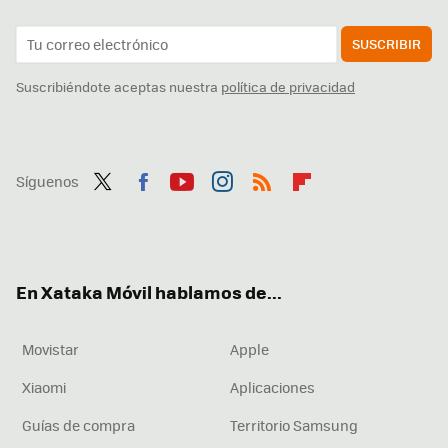
SUSCRIBIR
Suscribiéndote aceptas nuestra
política de privacidad
Síguenos
Twit
Fac
You
Inst
RSS
Flip
ter
ebo
tub
agr
boa
ok
e
am
rd
En Xataka Móvil hablamos de...
Movistar
Apple
Xiaomi
Aplicaciones
Guías de compra
Territorio Samsung