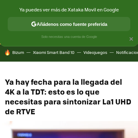
Ya puedes ver más de Xataka Movil en Google
CONECTIVIDAD
MÓVIL Y SOCIEDAD
APLICACIONES
COM
Añádenos como fuente preferida
Solo necesitas una cuenta de Google
×
HOY SE HABLA DE
Bizum
Xiaomi Smart Band 10
Videojuegos
Notificaci
Ya hay fecha para la llegada del
4K a la TDT: esto es lo que
necesitas para sintonizar La1 UHD
de RTVE