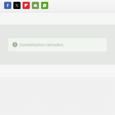
FACEBOOK
TWITTER
FLIPBOARD
E-
WHATSAPP
MAIL
Comentarios cerrados