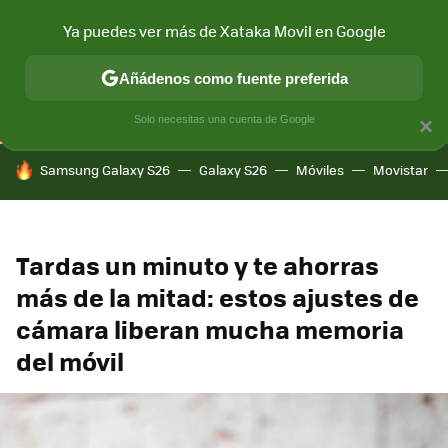
Ya puedes ver más de Xataka Movil en Google
CONECTIVIDAD
MÓVIL Y SOCIEDAD
APLICACIONES
COM
Añádenos como fuente preferida
Solo necesitas una cuenta de Google
×
HOY SE HABLA DE
Samsung Galaxy S26
Galaxy S26
Móviles
Movistar
Tardas un minuto y te ahorras
más de la mitad: estos ajustes de
cámara liberan mucha memoria
del móvil