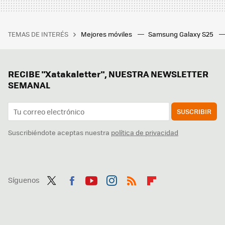
TEMAS DE INTERÉS
Mejores móviles
Samsung Galaxy S25
RECIBE "Xatakaletter", NUESTRA NEWSLETTER
SEMANAL
SUSCRIBIR
Suscribiéndote aceptas nuestra
política de privacidad
Síguenos
Twit
Fac
You
Inst
RSS
Flip
ter
ebo
tub
agr
boa