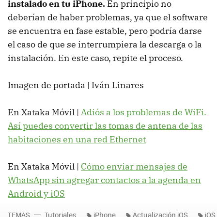
instalado en tu iPhone.
En principio no
deberían de haber problemas, ya que el software
se encuentra en fase estable, pero podría darse
el caso de que se interrumpiera la descarga o la
instalación. En este caso, repite el proceso.
Imagen de portada | Iván Linares
En Xataka Móvil |
Adiós a los problemas de WiFi.
Así puedes convertir las tomas de antena de las
habitaciones en una red Ethernet
En Xataka Móvil |
Cómo enviar mensajes de
WhatsApp sin agregar contactos a la agenda en
Android y iOS
TEMAS
Tutoriales
iPhone
Actualización iOS
iOS