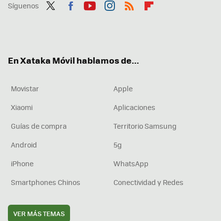
Síguenos
Twit
Fac
You
Inst
RSS
Flip
ter
ebo
tub
agr
boa
ok
e
am
rd
En Xataka Móvil hablamos de...
Movistar
Apple
Xiaomi
Aplicaciones
Guías de compra
Territorio Samsung
Android
5g
iPhone
WhatsApp
Smartphones Chinos
Conectividad y Redes
VER MÁS TEMAS