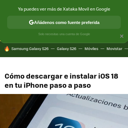
Ya puedes ver más de Xataka Movil en Google
CONECTIVIDAD
MÓVIL Y SOCIEDAD
APLICACIONES
COM
Añádenos como fuente preferida
Solo necesitas una cuenta de Google
×
HOY SE HABLA DE
Samsung Galaxy S26
Galaxy S26
Móviles
Movistar
Cómo descargar e instalar iOS 18
en tu iPhone paso a paso