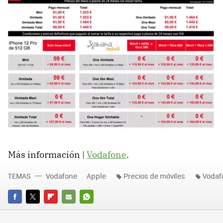
Más información |
Vodafone
.
TEMAS
Vodafone
Apple
Precios de móviles
Vodafo
FACEBOOK
TWITTER
FLIPBOARD
E-
WHATSAPP