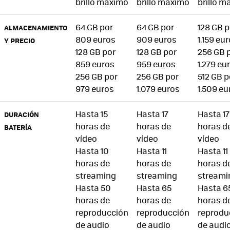
brillo máximo
brillo máximo
brillo 
64 GB por
64 GB por
128 GB p
ALMACENAMIENTO
809 euros
909 euros
1.159 eu
Y PRECIO
128 GB por
128 GB por
256 GB 
859 euros
959 euros
1.279 eu
256 GB por
256 GB por
512 GB p
979 euros
1.079 euros
1.509 eu
Hasta 15
Hasta 17
Hasta 17
DURACIÓN
horas de
horas de
horas d
BATERÍA
vídeo
vídeo
vídeo
Hasta 10
Hasta 11
Hasta 11
horas de
horas de
horas d
streaming
streaming
streami
Hasta 50
Hasta 65
Hasta 6
horas de
horas de
horas d
reproducción
reproducción
reprodu
de audio
de audio
de audi