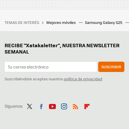
TEMAS DE INTERÉS
Mejores móviles
Samsung Galaxy S25
RECIBE "Xatakaletter", NUESTRA NEWSLETTER
SEMANAL
SUSCRIBIR
Suscribiéndote aceptas nuestra
política de privacidad
Síguenos
Twit
Fac
You
Inst
RSS
Flip
ter
ebo
tub
agr
boa