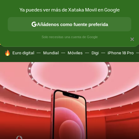
Ya puedes ver más de Xataka Movil en Google
CONECTIVIDAD
MÓVIL Y SOCIEDAD
APLICACIONES
COM
Añádenos como fuente preferida
Solo necesitas una cuenta de Google
×
HOY SE HABLA DE
Euro digital
Mundial
Móviles
Digi
iPhone 18 Pro