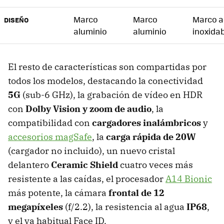
Marco
Marco
Marco a
DISEÑO
aluminio
aluminio
inoxida
El resto de características son compartidas por
todos los modelos, destacando la conectividad
5G
(sub-6 GHz), la grabación de vídeo en HDR
con
Dolby Vision y zoom de audio
, la
compatibilidad con
cargadores inalámbricos
y
accesorios magSafe
, la
carga rápida de 20W
(cargador no incluido), un nuevo cristal
delantero
Ceramic Shield
cuatro veces más
resistente a las caídas, el procesador
A14 Bionic
más potente, la cámara
frontal de 12
megapíxeles
(f/2.2), la resistencia al agua
IP68
,
y el ya habitual Face ID.