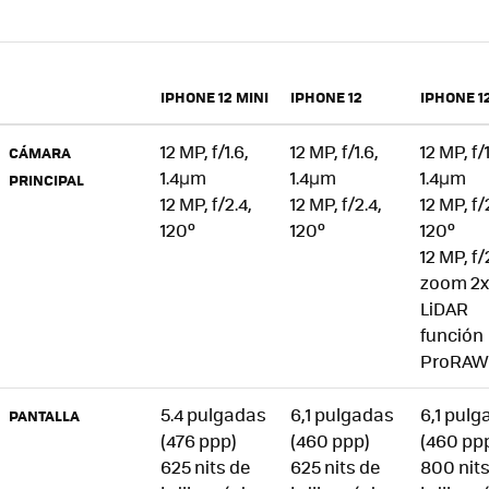
IPHONE 12 MINI
IPHONE 12
IPHONE 1
12 MP, f/1.6,
12 MP, f/1.6,
12 MP, f/1
CÁMARA
1.4µm
1.4µm
1.4µm
PRINCIPAL
12 MP, f/2.4,
12 MP, f/2.4,
12 MP, f/
120º
120º
120º
12 MP, f/
zoom 2x
LiDAR
función
ProRAW
5.4 pulgadas
6,1 pulgadas
6,1 pul
PANTALLA
(476 ppp)
(460 ppp)
(460 pp
625 nits de
625 nits de
800 nits