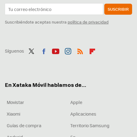
SUSCRIBIR
Suscribiéndote aceptas nuestra
política de privacidad
Síguenos
Twit
Fac
You
Inst
RSS
Flip
ter
ebo
tub
agr
boa
ok
e
am
rd
En Xataka Móvil hablamos de...
Movistar
Apple
Xiaomi
Aplicaciones
Guías de compra
Territorio Samsung
Android
5g