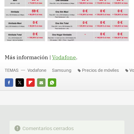
Más información |
Vodafone
.
TEMAS
Vodafone
Samsung
Precios de móviles
Vo
FACEBOOK
TWITTER
FLIPBOARD
E-
WHATSAPP
MAIL
Comentarios cerrados