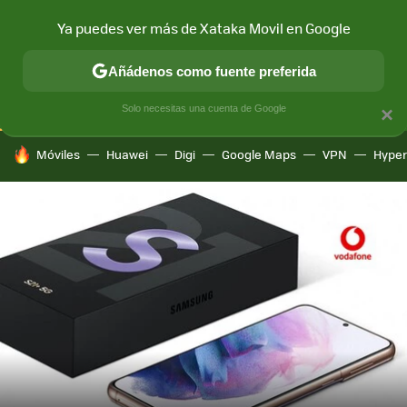
Ya puedes ver más de Xataka Movil en Google
CONECTIVIDAD
MÓVIL Y SOCIEDAD
APLICACIONES
COM
Añádenos como fuente preferida
Solo necesitas una cuenta de Google
×
HOY SE HABLA DE
Móviles
Huawei
Digi
Google Maps
VPN
Hype