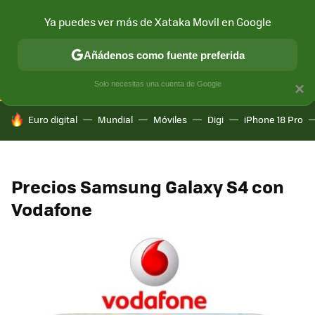
Ya puedes ver más de Xataka Movil en Google
CONECTIVIDAD
MÓVIL Y SOCIEDAD
APLICACIONES
COM
Añádenos como fuente preferida
Solo necesitas una cuenta de Google
×
HOY SE HABLA DE
Euro digital
Mundial
Móviles
Digi
iPhone 18 Pro
Precios Samsung Galaxy S4 con
Vodafone