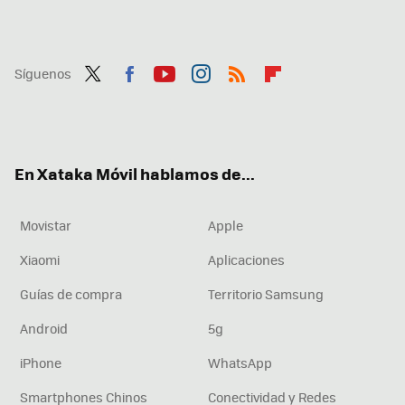
Síguenos
Twit
Fac
You
Inst
RSS
Flip
ter
ebo
tub
agr
boa
ok
e
am
rd
En Xataka Móvil hablamos de...
Movistar
Apple
Xiaomi
Aplicaciones
Guías de compra
Territorio Samsung
Android
5g
iPhone
WhatsApp
Smartphones Chinos
Conectividad y Redes