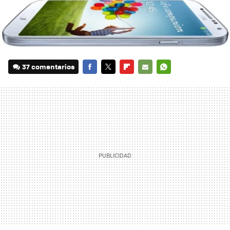
37 comentarios
FACEBOOK
TWITTER
FLIPBOARD
E-
WHATSAPP
MAIL