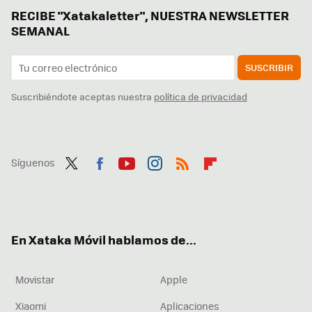
RECIBE "Xatakaletter", NUESTRA NEWSLETTER
SEMANAL
SUSCRIBIR
Suscribiéndote aceptas nuestra
política de privacidad
Síguenos
Twit
Fac
You
Inst
RSS
Flip
ter
ebo
tub
agr
boa
ok
e
am
rd
En Xataka Móvil hablamos de...
Movistar
Apple
Xiaomi
Aplicaciones