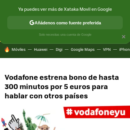
Ya puedes ver más de Xataka Movil en Google
CONECTIVIDAD
MÓVIL Y SOCIEDAD
APLICACIONES
COM
Añádenos como fuente preferida
Solo necesitas una cuenta de Google
×
HOY SE HABLA DE
Móviles
Huawei
Digi
Google Maps
VPN
iPhon
Vodafone estrena bono de hasta
300 minutos por 5 euros para
hablar con otros países