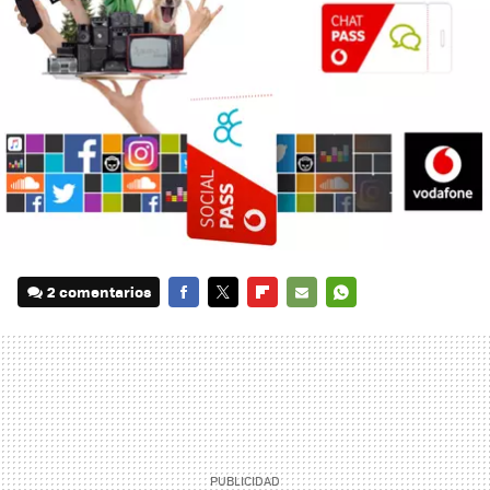
2 comentarios
FACEBOOK
TWITTER
FLIPBOARD
E-
WHATSAPP
MAIL