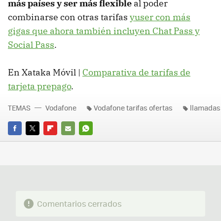
más países y ser más flexible
al poder
combinarse con otras tarifas
yuser con más
gigas que ahora también incluyen Chat Pass y
Social Pass
.
En Xataka Móvil |
Comparativa de tarifas de
tarjeta prepago
.
TEMAS
Vodafone
Vodafone tarifas ofertas
llamadas
FACEBOOK
TWITTER
FLIPBOARD
E-
WHATSAPP
MAIL
Comentarios cerrados