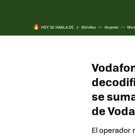
HOY SE HABLA DE
Móviles
Huawei
Mov
Vodafon
decodif
se suma
de Voda
El operador 