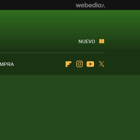
NUEVO
OMPRA
Flipboard
Instagram
Youtube
Twitter