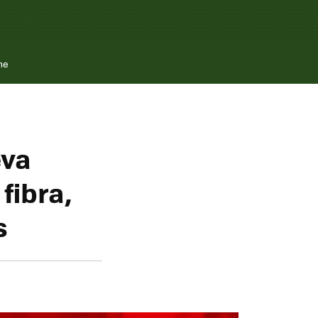
ne
eva
fibra,
s