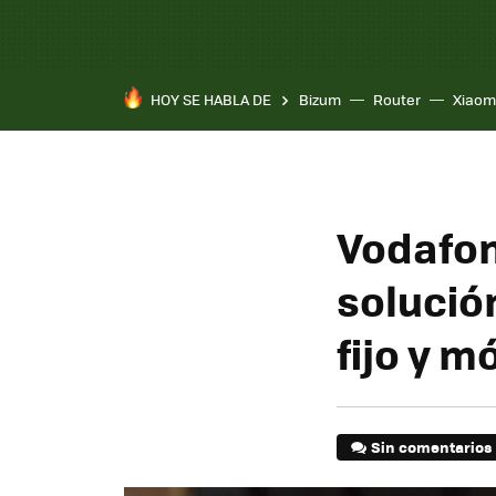
HOY SE HABLA DE
Bizum
Router
Xiaom
Vodafon
solución
fijo y m
Sin comentarios