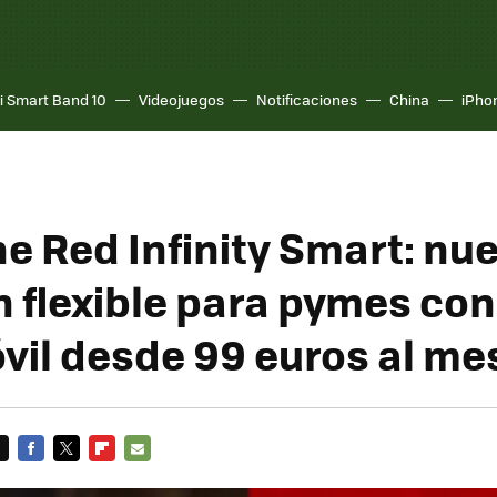
i Smart Band 10
Videojuegos
Notificaciones
China
iPho
e Red Infinity Smart: nu
 flexible para pymes con 
óvil desde 99 euros al me
FACEBOOK
TWITTER
FLIPBOARD
E-