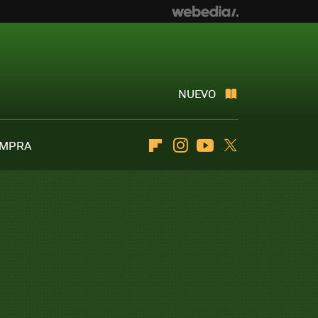
NUEVO
OMPRA
Flipboard
Instagram
Youtube
Twitter