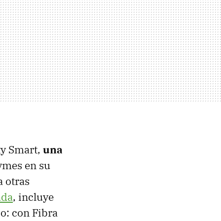
ty Smart,
una
ymes en su
a otras
ada
, incluye
do: con Fibra