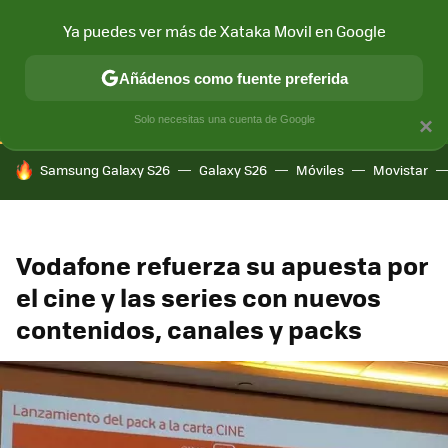
Ya puedes ver más de Xataka Movil en Google
CONECTIVIDAD
MÓVIL Y SOCIEDAD
APLICACIONES
COM
Añádenos como fuente preferida
Solo necesitas una cuenta de Google
×
HOY SE HABLA DE
Samsung Galaxy S26
Galaxy S26
Móviles
Movistar
Vodafone refuerza su apuesta por
el cine y las series con nuevos
contenidos, canales y packs