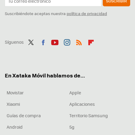
SUSCRIBIR
Suscribiéndote aceptas nuestra
política de privacidad
Síguenos
Twit
Fac
You
Inst
RSS
Flip
ter
ebo
tub
agr
boa
ok
e
am
rd
En Xataka Móvil hablamos de...
Movistar
Apple
Xiaomi
Aplicaciones
Guías de compra
Territorio Samsung
Android
5g