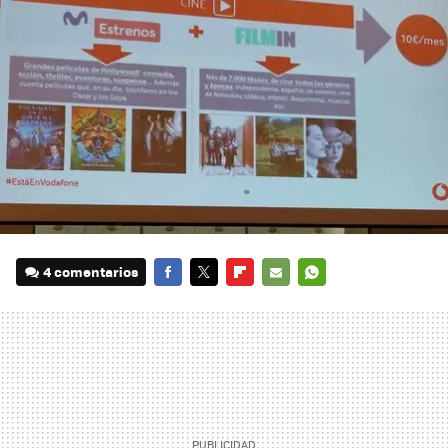
4 comentarios
FACEBOOK
TWITTER
FLIPBOARD
E-
WHATSAPP
MAIL