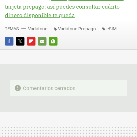
tarjeta prepago: así puedes consultar cuánto
dinero disponible te queda
TEMAS
Vodafone
Vodafone Prepago
eSIM
FACEBOOK
TWITTER
FLIPBOARD
E-
WHATSAPP
MAIL
Comentarios cerrados