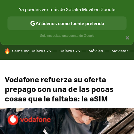
Ya puedes ver más de Xataka Movil en Google
MENÚ
NUEVO
Añádenos como fuente preferida
CONECTIVIDAD
MÓVIL Y SOCIEDAD
APLICACIONES
COM
Solo necesitas una cuenta de Google
×
HOY SE HABLA DE
Samsung Galaxy S26
Galaxy S26
Móviles
Movistar
Vodafone refuerza su oferta
prepago con una de las pocas
cosas que le faltaba: la eSIM