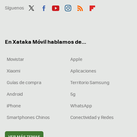
Síguenos
Twit
Fac
You
Inst
RSS
Flip
ter
ebo
tub
agr
boa
ok
e
am
rd
En Xataka Móvil hablamos de...
Movistar
Apple
Xiaomi
Aplicaciones
Guías de compra
Territorio Samsung
Android
5g
iPhone
WhatsApp
Smartphones Chinos
Conectividad y Redes
VER MÁS TEMAS