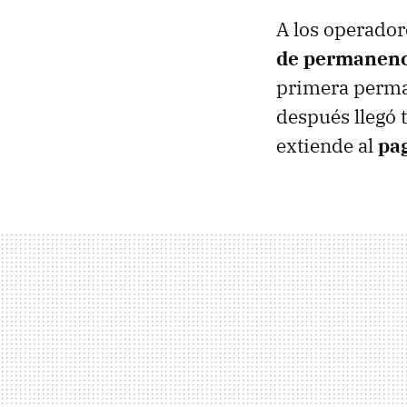
A los operadore
de permanenc
primera perman
después llegó 
extiende al
pag