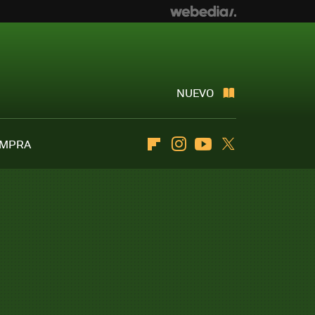
NUEVO
OMPRA
Flipboard
Instagram
Youtube
Twitter