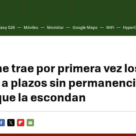
laxy S26
Móviles
Movistar
Google Maps
WiFi
Hyper
e trae por primera vez lo
 a plazos sin permanencia
que la escondan
FACEBOOK
TWITTER
FLIPBOARD
E-