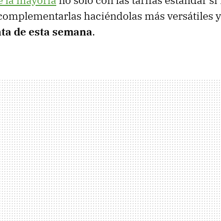
e la mayoría
no solo con las tarifas estándar si
omplementarlas haciéndolas más versátiles y
ta de esta semana
.