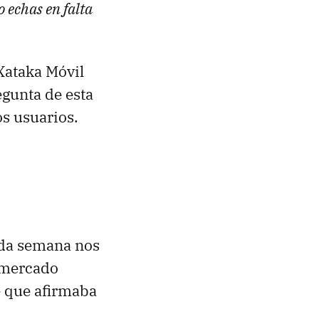
o echas en falta
Xataka Móvil
egunta de esta
os usuarios.
ada semana nos
l mercado
e que afirmaba