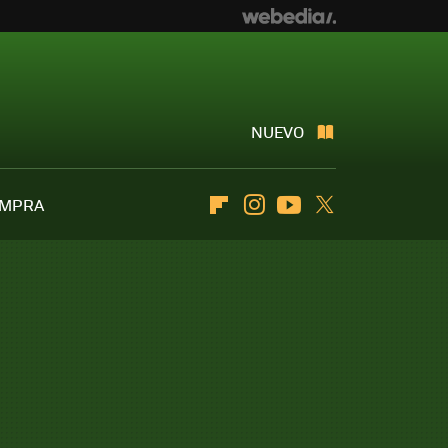
NUEVO
OMPRA
Flipboard
Instagram
Youtube
Twitter