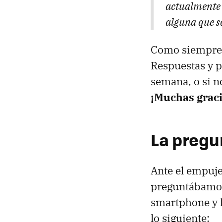
actualmente e
alguna que s
Como siempre o
Respuestas y p
semana, o si n
¡Muchas gracia
La pregu
Ante el empuje
preguntábamos 
smartphone y l
lo siguiente: