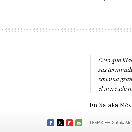
Creo que Xia
sus terminal
con una gran
el mercado m
En Xataka Móvi
TEMAS
XatakaMov
FACEBOOK
TWITTER
FLIPBOARD
E-