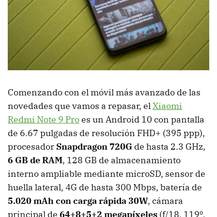
Comenzando con el móvil más avanzado de las
novedades que vamos a repasar, el
Xiaomi
Redmi Note 9 Pro
es un Android 10 con pantalla
de 6.67 pulgadas de resolución FHD+ (395 ppp),
procesador
Snapdragon 720G
de hasta 2.3 GHz,
6 GB de RAM
, 128 GB de almacenamiento
interno ampliable mediante microSD, sensor de
huella lateral, 4G de hasta 300 Mbps, batería de
5.020 mAh con carga rápida 30W
, cámara
principal de
64+8+5+2 megapíxeles
(f/18, 119º,