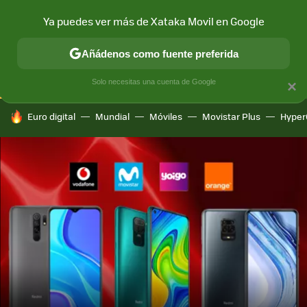
Ya puedes ver más de Xataka Movil en Google
CONECTIVIDAD
MÓVIL Y SOCIEDAD
APLICACIONES
COM
Añádenos como fuente preferida
Solo necesitas una cuenta de Google
×
HOY SE HABLA DE
Euro digital
Mundial
Móviles
Movistar Plus
Hyper