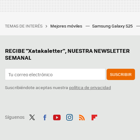
TEMAS DE INTERÉS
Mejores móviles
Samsung Galaxy S25
RECIBE "Xatakaletter", NUESTRA NEWSLETTER
SEMANAL
SUSCRIBIR
Suscribiéndote aceptas nuestra
política de privacidad
Síguenos
Twit
Fac
You
Inst
RSS
Flip
ter
ebo
tub
agr
boa