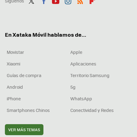
Síguenos
Twit
Fac
You
Inst
RSS
Flip
ter
ebo
tub
agr
boa
ok
e
am
rd
En Xataka Móvil hablamos de...
Movistar
Apple
Xiaomi
Aplicaciones
Guías de compra
Territorio Samsung
Android
5g
iPhone
WhatsApp
Smartphones Chinos
Conectividad y Redes
VER MÁS TEMAS