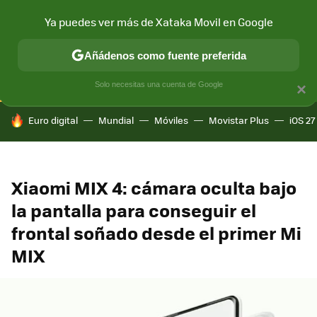
Ya puedes ver más de Xataka Movil en Google
CONECTIVIDAD
MÓVIL Y SOCIEDAD
APLICACIONES
COM
Añádenos como fuente preferida
Solo necesitas una cuenta de Google
×
HOY SE HABLA DE
Euro digital
Mundial
Móviles
Movistar Plus
iOS 27
Xiaomi MIX 4: cámara oculta bajo
la pantalla para conseguir el
frontal soñado desde el primer Mi
MIX