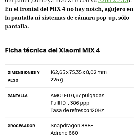
del panel (como ya hizo ZTE con su
Axon 20 5G
).
En el frontal del MIX 4 no hay notch, agujero en
la pantalla ni sistemas de cámara pop-up, sólo
pantalla.
Ficha técnica del Xiaomi MIX 4
162,65 x 75,35 x 8,02 mm
DIMENSIONES Y
225 g
PESO
AMOLED 6,67 pulgadas
PANTALLA
FullHD+, 386 ppp
Tasa de refresco 120Hz
Snapdragon 888+
PROCESADOR
Adreno 660