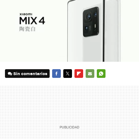
Sin comentarios
FACEBOOK
TWITTER
FLIPBOARD
E-
WHATSAPP
MAIL