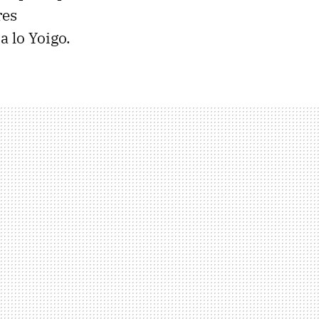
res
a lo Yoigo.