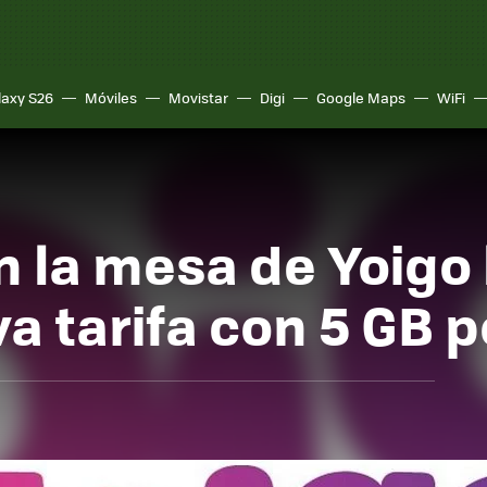
laxy S26
Móviles
Movistar
Digi
Google Maps
WiFi
n la mesa de Yoigo 
a tarifa con 5 GB p