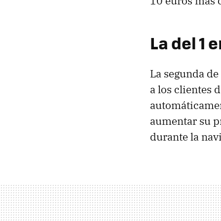
10 euros más 
La del 1
La segunda de 
a los clientes 
automáticament
aumentar su p
durante la nav