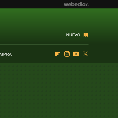
NUEVO
OMPRA
Flipboard
Instagram
Youtube
Twitter