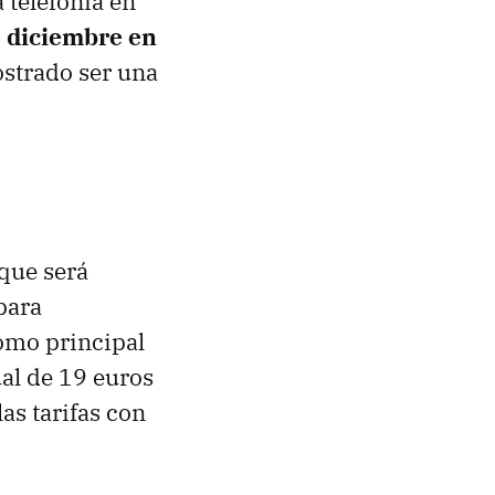
 telefonía en
e diciembre en
strado ser una
 que será
para
como principal
ual de 19 euros
as tarifas con