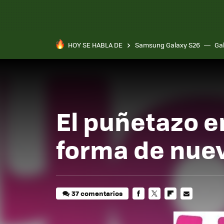
HOY SE HABLA DE
Samsung Galaxy S26
Ga
El puñetazo e
forma de nuev
37 comentarios
FACEBOOK
TWITTER
FLIPBOARD
E-
MAIL