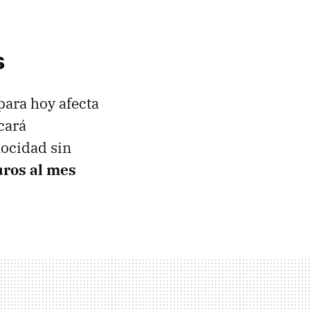
s
para hoy afecta
cará
locidad sin
uros al mes