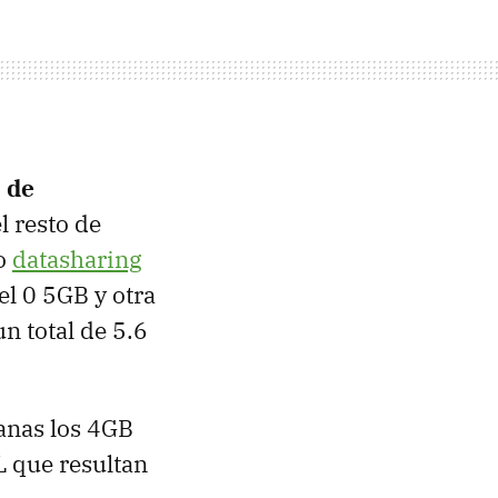
 de
l resto de
lo
datasharing
el 0 5GB y otra
n total de 5.6
canas los 4GB
 que resultan