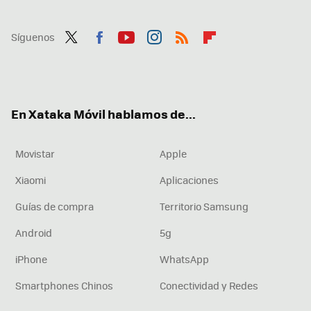
Síguenos
Twit
Fac
You
Inst
RSS
Flip
ter
ebo
tub
agr
boa
ok
e
am
rd
En Xataka Móvil hablamos de...
Movistar
Apple
Xiaomi
Aplicaciones
Guías de compra
Territorio Samsung
Android
5g
iPhone
WhatsApp
Smartphones Chinos
Conectividad y Redes