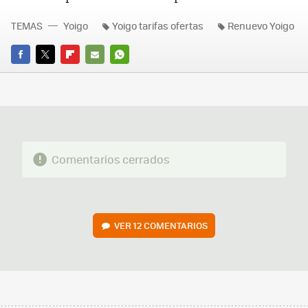
TEMAS
Yoigo
Yoigo tarifas ofertas
Renuevo Yoigo
FACEBOOK
TWITTER
FLIPBOARD
E-
WHATSAPP
MAIL
Comentarios cerrados
VER
12 COMENTARIOS