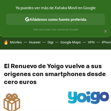
Ya puedes ver más de Xataka Movil en Google
CONECTIVIDAD
MÓVIL Y SOCIEDAD
APLICACIONES
COM
Añádenos como fuente preferida
Solo necesitas una cuenta de Google
×
HOY SE HABLA DE
Móviles
Huawei
Digi
Google Maps
VPN
iPhon
El Renuevo de Yoigo vuelve a sus
origenes con smartphones desde
cero euros