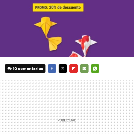
10 comentarios
FACEBOOK
TWITTER
FLIPBOARD
E-
WHATSAPP
MAIL