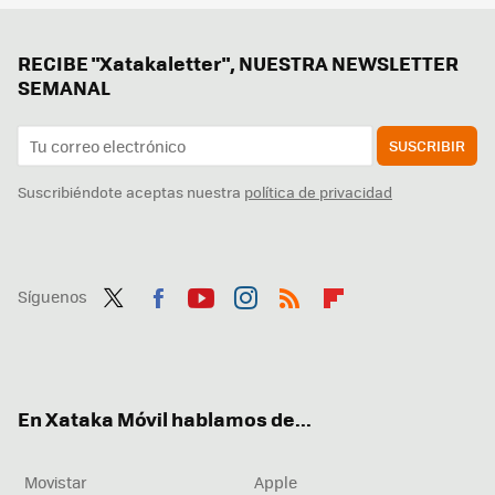
RECIBE "Xatakaletter", NUESTRA NEWSLETTER
SEMANAL
SUSCRIBIR
Suscribiéndote aceptas nuestra
política de privacidad
Síguenos
Twit
Fac
You
Inst
RSS
Flip
ter
ebo
tub
agr
boa
ok
e
am
rd
En Xataka Móvil hablamos de...
Movistar
Apple