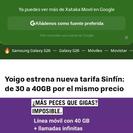
Ya puedes ver más de Xataka Movil en Google
CONECTIVIDAD
MÓVIL Y SOCIEDAD
APLICACIONES
COM
Añádenos como fuente preferida
Solo necesitas una cuenta de Google
×
HOY SE HABLA DE
Samsung Galaxy S26
Galaxy S26
Móviles
Movistar
Yoigo estrena nueva tarifa Sinfín:
de 30 a 40GB por el mismo precio