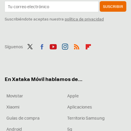
SUSCRIBIR
Suscribiéndote aceptas nuestra
política de privacidad
Síguenos
Twit
Fac
You
Inst
RSS
Flip
ter
ebo
tub
agr
boa
ok
e
am
rd
En Xataka Móvil hablamos de...
Movistar
Apple
Xiaomi
Aplicaciones
Guías de compra
Territorio Samsung
Android
5g