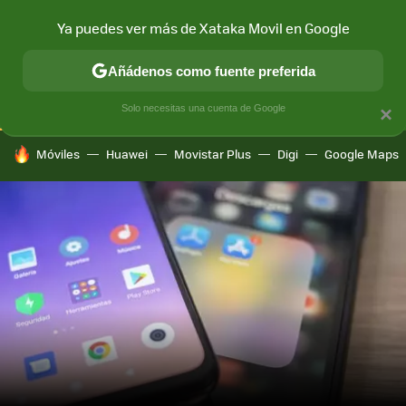
Ya puedes ver más de Xataka Movil en Google
CONECTIVIDAD
MÓVIL Y SOCIEDAD
APLICACIONES
COM
Añádenos como fuente preferida
Solo necesitas una cuenta de Google
×
HOY SE HABLA DE
Móviles
Huawei
Movistar Plus
Digi
Google Maps