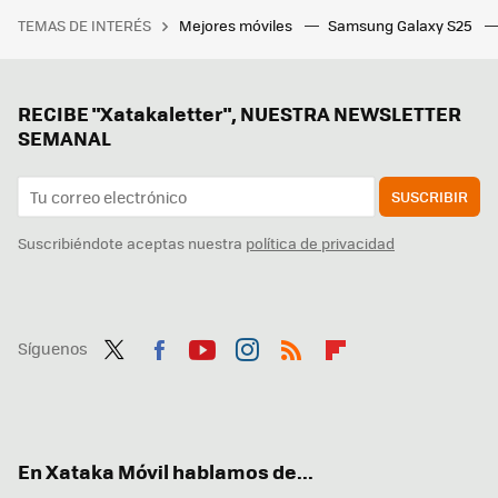
TEMAS DE INTERÉS
Mejores móviles
Samsung Galaxy S25
RECIBE "Xatakaletter", NUESTRA NEWSLETTER
SEMANAL
SUSCRIBIR
Suscribiéndote aceptas nuestra
política de privacidad
Síguenos
Twit
Fac
You
Inst
RSS
Flip
ter
ebo
tub
agr
boa
ok
e
am
rd
En Xataka Móvil hablamos de...