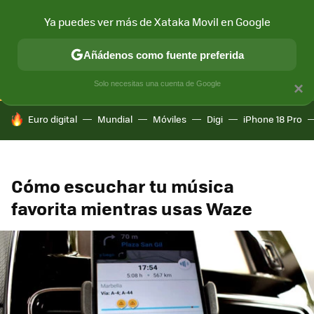
Ya puedes ver más de Xataka Movil en Google
CONECTIVIDAD
MÓVIL Y SOCIEDAD
APLICACIONES
COM
Añádenos como fuente preferida
Solo necesitas una cuenta de Google
×
HOY SE HABLA DE
Euro digital
Mundial
Móviles
Digi
iPhone 18 Pro
Cómo escuchar tu música
favorita mientras usas Waze