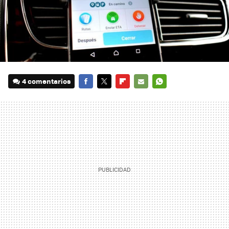
4 comentarios
FACEBOOK
TWITTER
FLIPBOARD
E-
WHATSAPP
MAIL