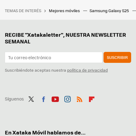
TEMAS DE INTERÉS
Mejores móviles
Samsung Galaxy S25
RECIBE "Xatakaletter", NUESTRA NEWSLETTER
SEMANAL
SUSCRIBIR
Suscribiéndote aceptas nuestra
política de privacidad
Síguenos
Twit
Fac
You
Inst
RSS
Flip
ter
ebo
tub
agr
boa
ok
e
am
rd
En Xataka Móvil hablamos de...