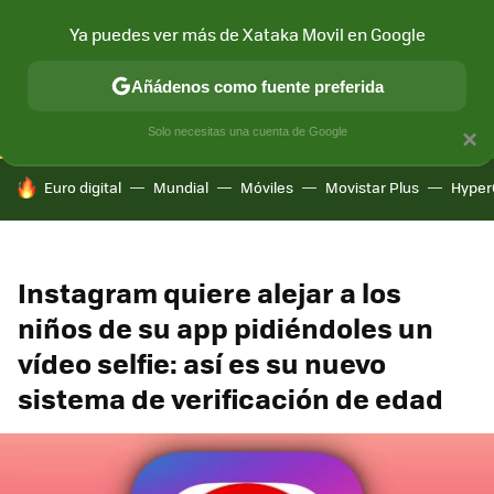
Ya puedes ver más de Xataka Movil en Google
CONECTIVIDAD
MÓVIL Y SOCIEDAD
APLICACIONES
COM
Añádenos como fuente preferida
Solo necesitas una cuenta de Google
×
HOY SE HABLA DE
Euro digital
Mundial
Móviles
Movistar Plus
Hyper
Instagram quiere alejar a los
niños de su app pidiéndoles un
vídeo selfie: así es su nuevo
sistema de verificación de edad