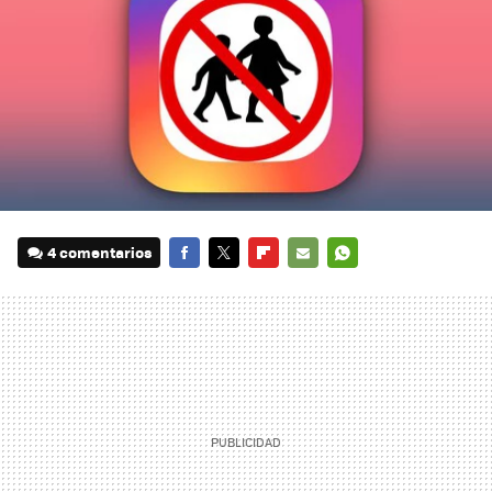
4 comentarios
FACEBOOK
TWITTER
FLIPBOARD
E-
WHATSAPP
MAIL