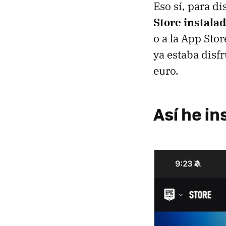
Eso sí, para di
Store instalad
o a la App Sto
ya estaba disf
euro.
Así he i