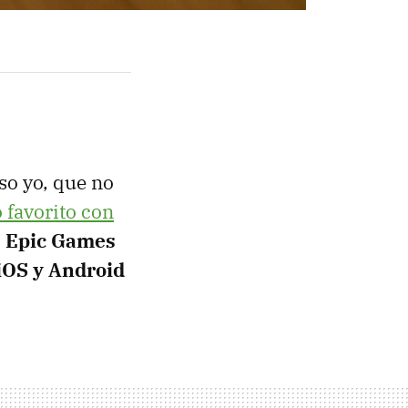
uso yo, que no
o favorito con
o
Epic Games
 iOS y Android