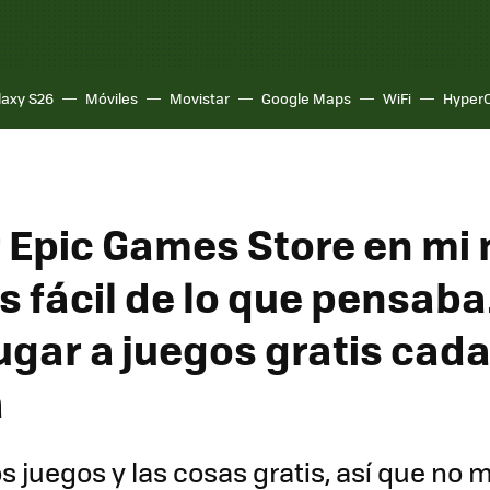
laxy S26
Móviles
Movistar
Google Maps
WiFi
Hyper
r Epic Games Store en mi 
s fácil de lo que pensaba
ugar a juegos gratis cad
a
s juegos y las cosas gratis, así que no m