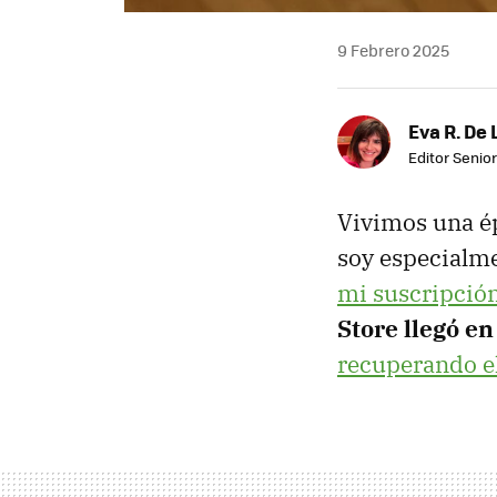
9 Febrero 2025
Eva R. De 
Editor Senior
Vivimos una ép
soy especialm
mi suscripción
Store llegó en
recuperando el