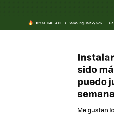
HOY SE HABLA DE
Samsung Galaxy S26
Ga
Instala
sido má
puedo j
seman
Me gustan lo