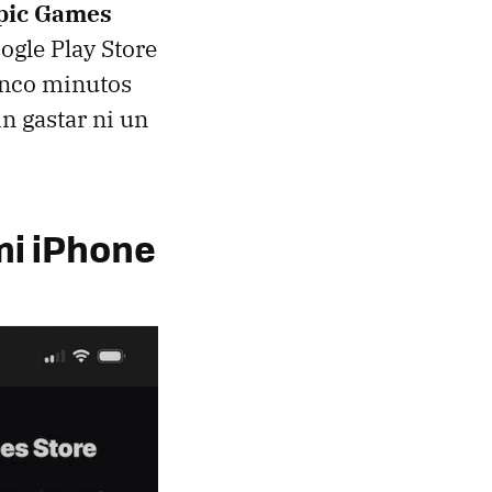
Epic Games
oogle Play Store
cinco minutos
n gastar ni un
mi iPhone