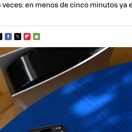
 veces: en menos de cinco minutos ya 
FACEBOOK
TWITTER
FLIPBOARD
E-
MAIL