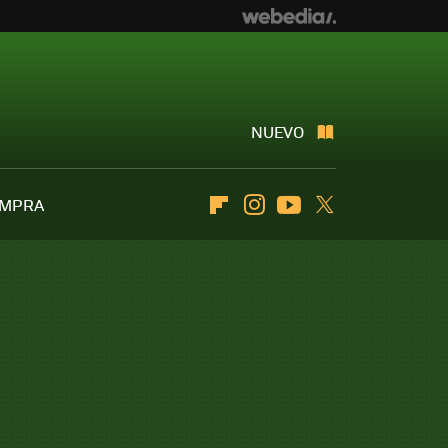
NUEVO
OMPRA
Flipboard
Instagram
Youtube
Twitter