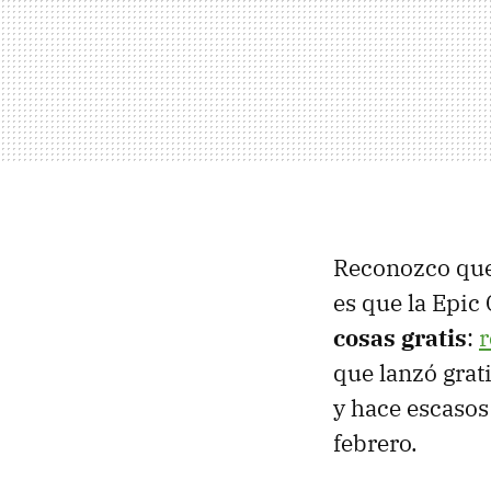
Reconozco que 
es que la Epi
cosas gratis
:
r
que lanzó grat
y hace escasos 
febrero.