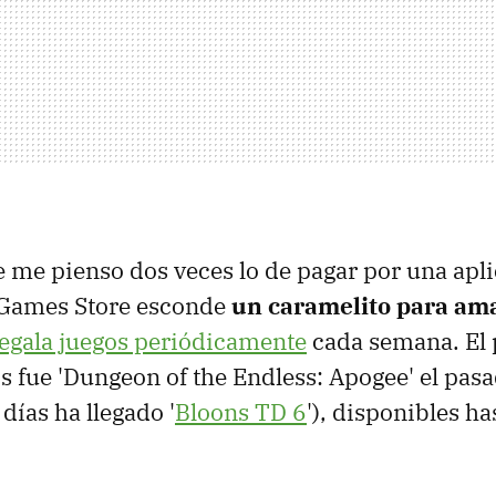
me pienso dos veces lo de pagar por una apli
c Games Store esconde
un caramelito para ama
egala juegos periódicamente
cada semana. El 
is fue 'Dungeon of the Endless: Apogee' el pas
días ha llegado '
Bloons TD 6
'), disponibles ha