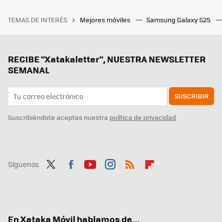
TEMAS DE INTERÉS
Mejores móviles
Samsung Galaxy S25
RECIBE "Xatakaletter", NUESTRA NEWSLETTER
SEMANAL
SUSCRIBIR
Suscribiéndote aceptas nuestra
política de privacidad
Síguenos
Twit
Fac
You
Inst
RSS
Flip
ter
ebo
tub
agr
boa
ok
e
am
rd
En Xataka Móvil hablamos de...