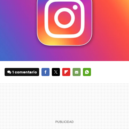
1 comentario
FACEBOOK
TWITTER
FLIPBOARD
E-
WHATSAPP
MAIL