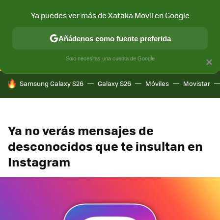
Ya puedes ver más de Xataka Movil en Google
CONECTIVIDAD
MÓVIL Y SOCIEDAD
APLICACIONES
COM
Añádenos como fuente preferida
Solo necesitas una cuenta de Google
×
HOY SE HABLA DE
Samsung Galaxy S26
Galaxy S26
Móviles
Movistar
Ya no verás mensajes de
desconocidos que te insultan en
Instagram