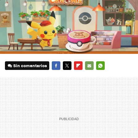
Sin comentarios
FACEBOOK
TWITTER
FLIPBOARD
E-
WHATSAPP
MAIL