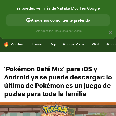
Ya puedes ver más de Xataka Movil en Google
CONECTIVIDAD
MÓVIL Y SOCIEDAD
APLICACIONES
COM
Añádenos como fuente preferida
Solo necesitas una cuenta de Google
×
HOY SE HABLA DE
Móviles
Huawei
Digi
Google Maps
VPN
iPhon
‘Pokémon Café Mix’ para iOS y
Android ya se puede descargar: lo
último de Pokémon es un juego de
puzles para toda la familia