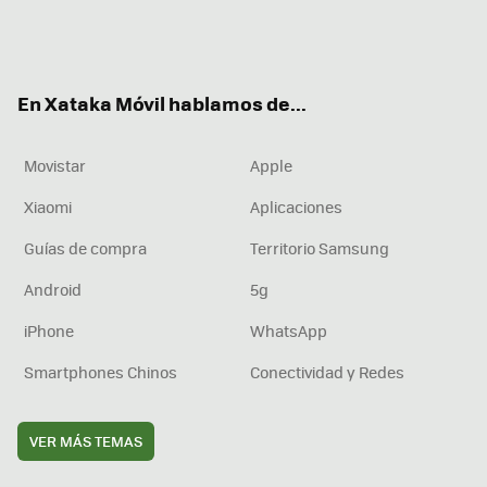
Twit
Fac
You
Inst
RSS
Flip
ter
ebo
tub
agr
boa
ok
e
am
rd
En Xataka Móvil hablamos de...
Movistar
Apple
Xiaomi
Aplicaciones
Guías de compra
Territorio Samsung
Android
5g
iPhone
WhatsApp
Smartphones Chinos
Conectividad y Redes
VER MÁS TEMAS