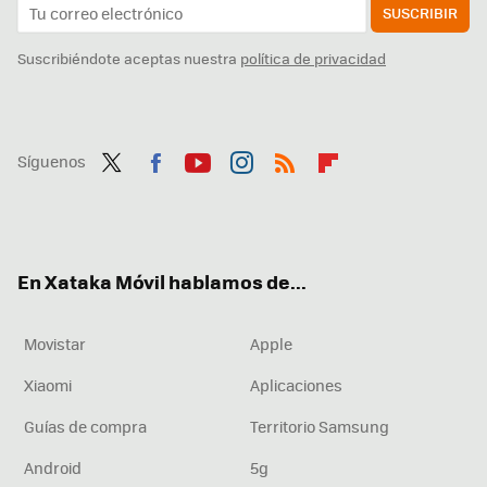
SUSCRIBIR
Suscribiéndote aceptas nuestra
política de privacidad
Síguenos
Twit
Fac
You
Inst
RSS
Flip
ter
ebo
tub
agr
boa
ok
e
am
rd
En Xataka Móvil hablamos de...
Movistar
Apple
Xiaomi
Aplicaciones
Guías de compra
Territorio Samsung
Android
5g