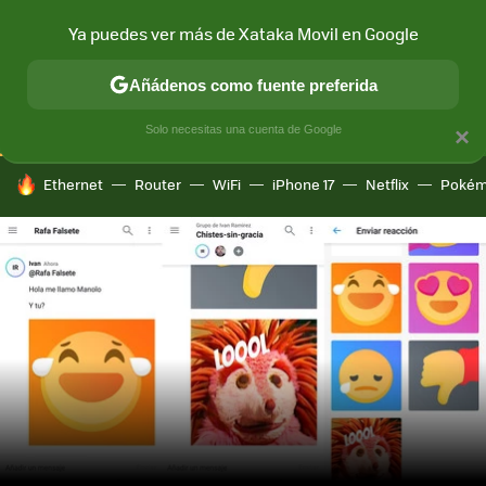
Ya puedes ver más de Xataka Movil en Google
CONECTIVIDAD
MÓVIL Y SOCIEDAD
APLICACIONES
COM
Añádenos como fuente preferida
Solo necesitas una cuenta de Google
×
HOY SE HABLA DE
Ethernet
Router
WiFi
iPhone 17
Netflix
Pokém