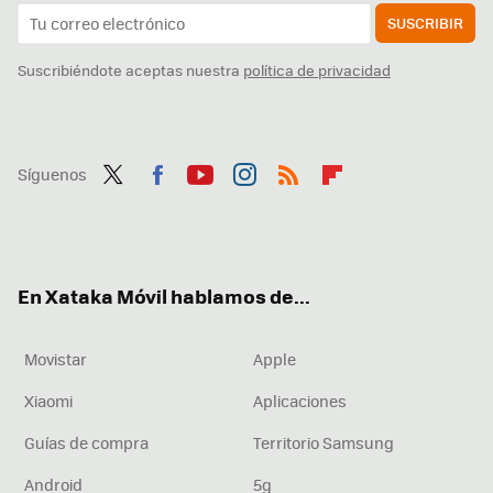
SUSCRIBIR
Suscribiéndote aceptas nuestra
política de privacidad
Síguenos
Twit
Fac
You
Inst
RSS
Flip
ter
ebo
tub
agr
boa
ok
e
am
rd
En Xataka Móvil hablamos de...
Movistar
Apple
Xiaomi
Aplicaciones
Guías de compra
Territorio Samsung
Android
5g