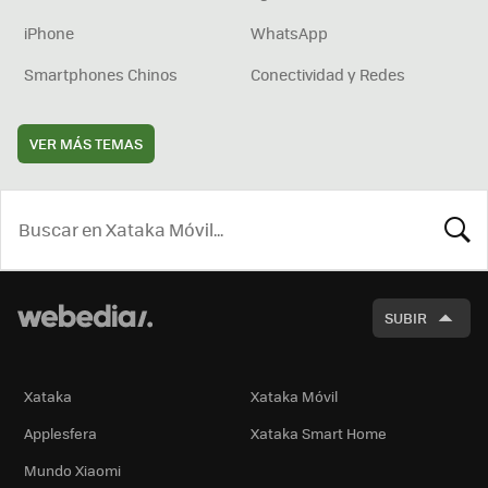
iPhone
WhatsApp
Smartphones Chinos
Conectividad y Redes
VER MÁS TEMAS
BUSCA
SUBIR
Xataka
Xataka Móvil
Applesfera
Xataka Smart Home
Mundo Xiaomi