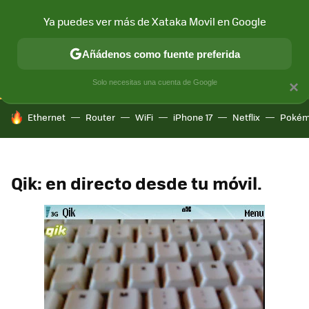
Ya puedes ver más de Xataka Movil en Google
CONECTIVIDAD
MÓVIL Y SOCIEDAD
APLICACIONES
COM
Añádenos como fuente preferida
Solo necesitas una cuenta de Google
×
HOY SE HABLA DE
Ethernet
Router
WiFi
iPhone 17
Netflix
Pokém
Qik: en directo desde tu móvil.