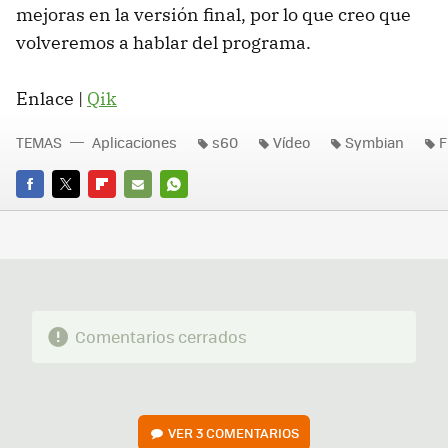
mejoras en la versión final, por lo que creo que
volveremos a hablar del programa.
Enlace |
Qik
TEMAS
Aplicaciones
s60
Vídeo
Symbian
F
FACEBOOK
TWITTER
FLIPBOARD
E-
WHATSAPP
MAIL
Comentarios cerrados
VER
3 COMENTARIOS