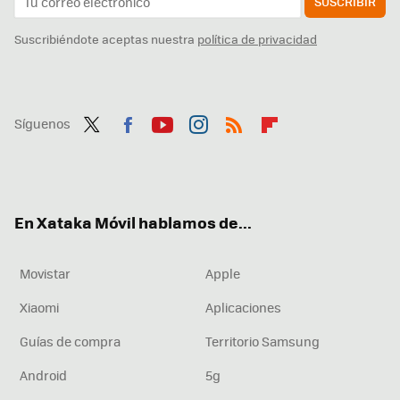
SUSCRIBIR
Suscribiéndote aceptas nuestra
política de privacidad
Síguenos
Twit
Fac
You
Inst
RSS
Flip
ter
ebo
tub
agr
boa
ok
e
am
rd
En Xataka Móvil hablamos de...
Movistar
Apple
Xiaomi
Aplicaciones
Guías de compra
Territorio Samsung
Android
5g