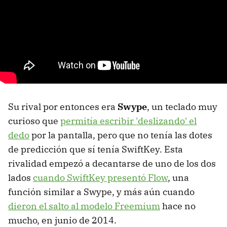
Su rival por entonces era
Swype
, un teclado muy
curioso que
permitía escribir 'deslizando' el
dedo
por la pantalla, pero que no tenía las dotes
de predicción que sí tenía SwiftKey. Esta
rivalidad empezó a decantarse de uno de los dos
lados
cuando SwiftKey presentó Flow
, una
función similar a Swype, y más aún cuando
dieron el salto al modelo Freemium
hace no
mucho, en junio de 2014.