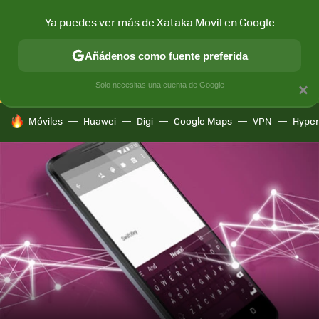
Ya puedes ver más de Xataka Movil en Google
CONECTIVIDAD
MÓVIL Y SOCIEDAD
APLICACIONES
COM
Añádenos como fuente preferida
Solo necesitas una cuenta de Google
×
HOY SE HABLA DE
Móviles
Huawei
Digi
Google Maps
VPN
Hype