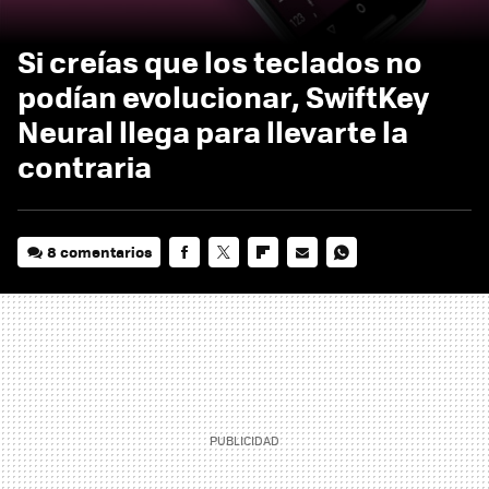
Si creías que los teclados no
podían evolucionar, SwiftKey
Neural llega para llevarte la
contraria
8 comentarios
FACEBOOK
TWITTER
FLIPBOARD
E-
WHATSAPP
MAIL