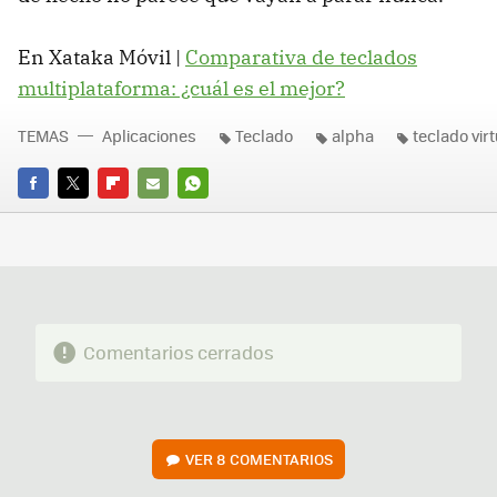
En Xataka Móvil |
Comparativa de teclados
multiplataforma: ¿cuál es el mejor?
TEMAS
Aplicaciones
Teclado
alpha
teclado virt
FACEBOOK
TWITTER
FLIPBOARD
E-
WHATSAPP
MAIL
Comentarios cerrados
VER
8 COMENTARIOS