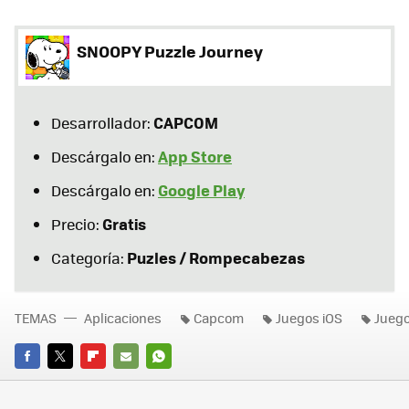
SNOOPY Puzzle Journey
CAPCOM
Desarrollador:
App Store
Descárgalo en:
Google Play
Descárgalo en:
Gratis
Precio:
Puzles / Rompecabezas
Categoría:
TEMAS
Aplicaciones
Capcom
Juegos iOS
Juego
FACEBOOK
TWITTER
FLIPBOARD
E-
WHATSAPP
MAIL