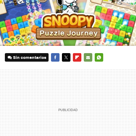
Sin comentarios
FACEBOOK
TWITTER
FLIPBOARD
E-
WHATSAPP
MAIL