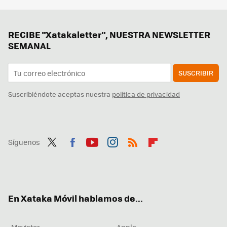
RECIBE "Xatakaletter", NUESTRA NEWSLETTER
SEMANAL
SUSCRIBIR
Suscribiéndote aceptas nuestra
política de privacidad
Síguenos
Twit
Fac
You
Inst
RSS
Flip
ter
ebo
tub
agr
boa
ok
e
am
rd
En Xataka Móvil hablamos de...
Movistar
Apple