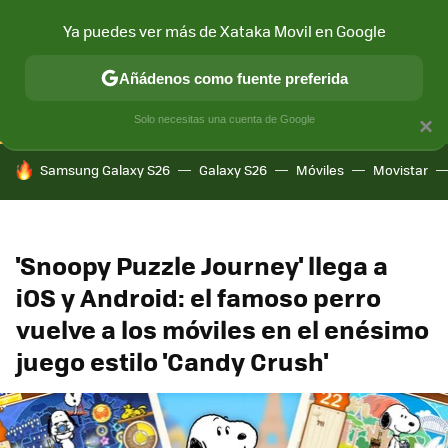
Ya puedes ver más de Xataka Movil en Google
CONECTIVIDAD
MÓVIL Y SOCIEDAD
APLICACIONES
COM
Añádenos como fuente preferida
Solo necesitas una cuenta de Google
×
HOY SE HABLA DE
Samsung Galaxy S26
Galaxy S26
Móviles
Movistar
'Snoopy Puzzle Journey' llega a
iOS y Android: el famoso perro
vuelve a los móviles en el enésimo
juego estilo 'Candy Crush'