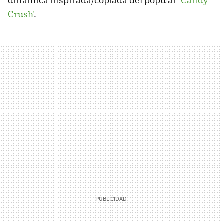
dinámica inspirada/copiada del popular
'Candy
Crush'
.