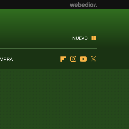
NUEVO
OMPRA
Flipboard
Instagram
Youtube
Twitter