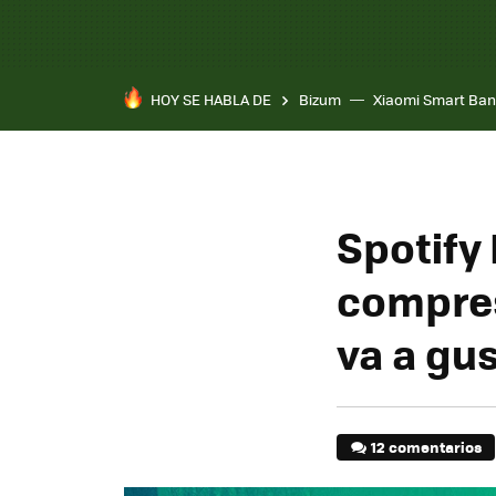
HOY SE HABLA DE
Bizum
Xiaomi Smart Ban
Spotify 
compres
va a gus
12 comentarios