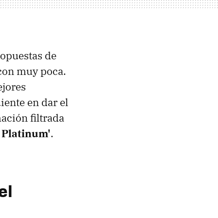
ropuestas de
 con muy poca.
ejores
iente en dar el
ación filtrada
y Platinum'
.
el