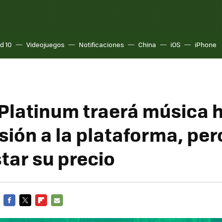
d 10
Videojuegos
Notificaciones
China
iOS
iPhone
Platinum traerá música hi
ión a la plataforma, pero
tar su precio
FACEBOOK
TWITTER
FLIPBOARD
E-