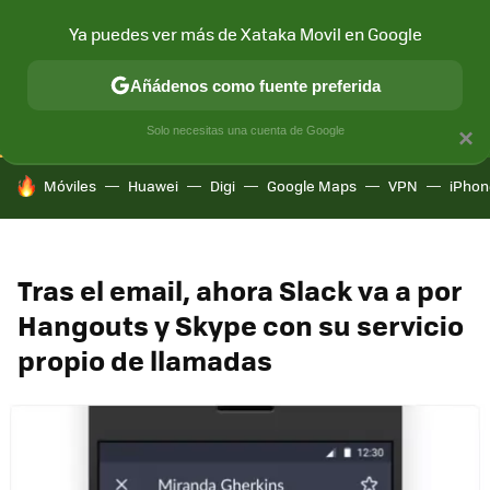
Ya puedes ver más de Xataka Movil en Google
CONECTIVIDAD
MÓVIL Y SOCIEDAD
APLICACIONES
COM
Añádenos como fuente preferida
Solo necesitas una cuenta de Google
×
HOY SE HABLA DE
Móviles
Huawei
Digi
Google Maps
VPN
iPhon
Tras el email, ahora Slack va a por
Hangouts y Skype con su servicio
propio de llamadas