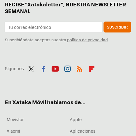
RECIBE "Xatakaletter", NUESTRA NEWSLETTER
SEMANAL
SUSCRIBIR
Suscribiéndote aceptas nuestra
política de privacidad
Síguenos
Twit
Fac
You
Inst
RSS
Flip
ter
ebo
tub
agr
boa
ok
e
am
rd
En Xataka Móvil hablamos de...
Movistar
Apple
Xiaomi
Aplicaciones