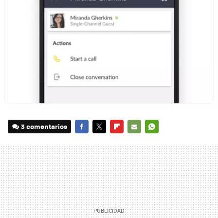
3 comentarios
FACEBOOK
TWITTER
FLIPBOARD
E-
WHATSAPP
MAIL