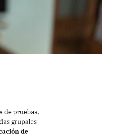
na de pruebas,
adas grupales
icación de