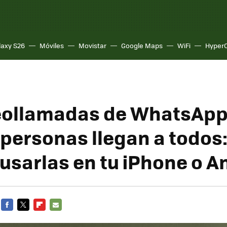
laxy S26
Móviles
Movistar
Google Maps
WiFi
Hyper
eollamadas de WhatsApp
 personas llegan a todos:
usarlas en tu iPhone o A
FACEBOOK
TWITTER
FLIPBOARD
E-