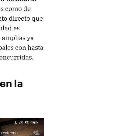
les como de
cto directo que
idad es
 amplias ya
pales con hasta
oncurridas.
en la