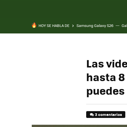
HOY SE HABLA DE
Samsung Galaxy S26
Ga
Las vid
hasta 8
puedes 
3 comentarios