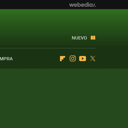
NUEVO
OMPRA
Flipboard
Instagram
Youtube
Twitter