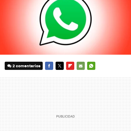
2 comentarios
FACEBOOK
TWITTER
FLIPBOARD
E-
WHATSAPP
MAIL