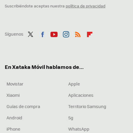
Suscribiéndote aceptas nuestra
política de privacidad
Síguenos
Twit
Fac
You
Inst
RSS
Flip
ter
ebo
tub
agr
boa
ok
e
am
rd
En Xataka Móvil hablamos de...
Movistar
Apple
Xiaomi
Aplicaciones
Guías de compra
Territorio Samsung
Android
5g
iPhone
WhatsApp