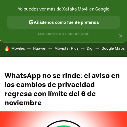
Ya puedes ver más de Xataka Movil en Google
CONECTIVIDAD
MÓVIL Y SOCIEDAD
APLICACIONES
COM
Añádenos como fuente preferida
Solo necesitas una cuenta de Google
×
HOY SE HABLA DE
Móviles
Huawei
Movistar Plus
Digi
Google Maps
WhatsApp no se rinde: el aviso en
los cambios de privacidad
regresa con límite del 6 de
noviembre