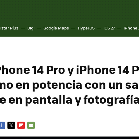
istar Plus
Digi
Google Maps
HyperOS
iOS 27
iPhone 
Phone 14 Pro y iPhone 14 
mo en potencia con un sa
e en pantalla y fotografí
FACEBOOK
TWITTER
FLIPBOARD
E-