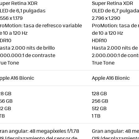
uper Retina XDR
Super Retina XDR
LED de 6,1 pulgadas
OLED de 6,7 pulgad
.556 x 1.179
2.796 x 1.290
roMotion: tasa de refresco variable
ProMotion: tasa de 
e 10 a 120 Hz
de 10 a 120 Hz
DR10
HDR10
asta 2.000 nits de brillo
Hasta 2.000 nits de 
.000.000:1 de contraste
2.000.000:1 de cont
rue Tone
True Tone
pple A16 Bionic
Apple A16 Bionic
28 GB
128 GB
56 GB
256 GB
12 GB
512 GB
 TB
1 TB
ran angular: 48 megapíxeles f/1.78
Gran angular: 48 me
IS (desplazamiento del sensor de
OIS (desplazamiento