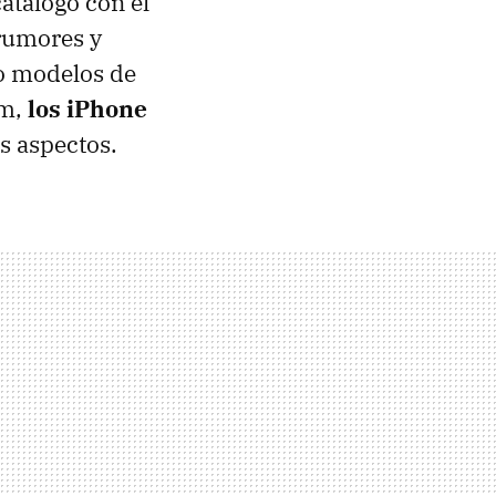
atálogo con el
 rumores y
ro modelos de
um,
los iPhone
os aspectos.