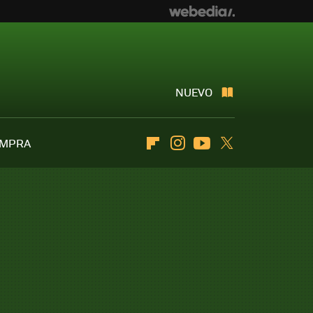
NUEVO
OMPRA
Flipboard
Instagram
Youtube
Twitter