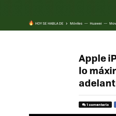
HOY SE HABLA DE
Móviles
Huawei
Mov
Apple i
lo máxi
adelant
1 comentario