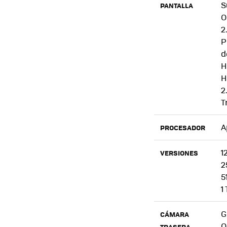
S
PANTALLA
O
2
P
d
H
H
2
T
A
PROCESADOR
1
VERSIONES
2
5
1
G
CÁMARA
O
TRASERA