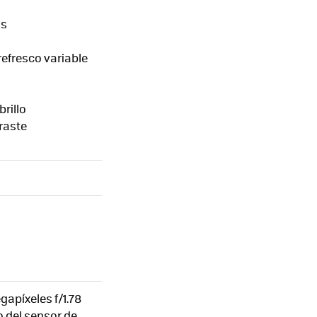
as
refresco variable
brillo
raste
gapíxeles f/1.78
 del sensor de