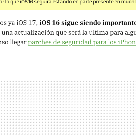
por lo que iOS 16 seguirá estando en parte presente en much
s ya iOS 17,
iOS 16 sigue siendo important
de una actualización que será la última para al
so llegar
parches de seguridad para los iPhon