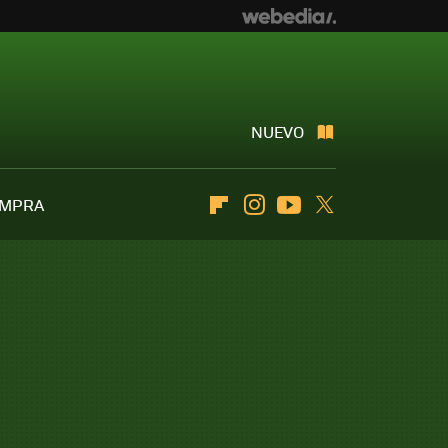
NUEVO
OMPRA
Flipboard
Instagram
Youtube
Twitter