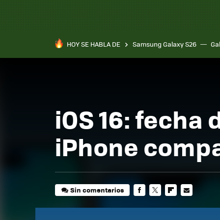
HOY SE HABLA DE
Samsung Galaxy S26
Ga
iOS 16: fecha 
iPhone compa
Sin comentarios
FACEBOOK
TWITTER
FLIPBOARD
E-
MAIL