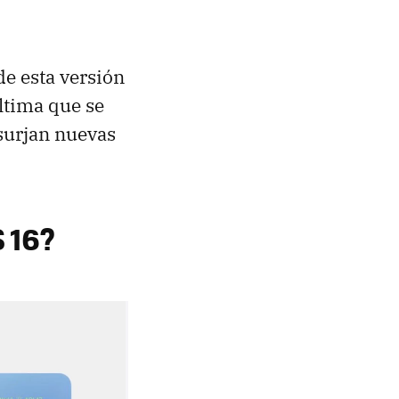
e esta versión
última que se
 surjan nuevas
 16?