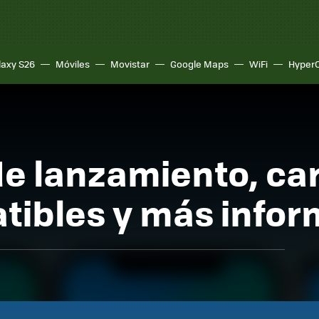
laxy S26
Móviles
Movistar
Google Maps
WiFi
Hyper
de lanzamiento, car
tibles y más infor