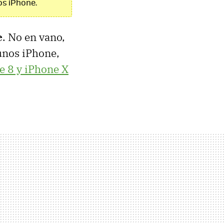
os iPhone.
e
. No en vano,
gunos iPhone,
e 8 y iPhone X