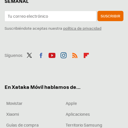
SEMANAL
SUSCRIBIR
Suscribiéndote aceptas nuestra
política de privacidad
Síguenos
Twit
Fac
You
Inst
RSS
Flip
ter
ebo
tub
agr
boa
ok
e
am
rd
En Xataka Móvil hablamos de...
Movistar
Apple
Xiaomi
Aplicaciones
Guías de compra
Territorio Samsung