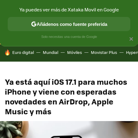
Ya puedes ver más de Xataka Movil en Google
CONECTIVIDAD
MÓVIL Y SOCIEDAD
APLICACIONES
COM
Añádenos como fuente preferida
Solo necesitas una cuenta de Google
×
HOY SE HABLA DE
Euro digital
Mundial
Móviles
Movistar Plus
Hyper
Ya está aquí iOS 17.1 para muchos
iPhone y viene con esperadas
novedades en AirDrop, Apple
Music y más