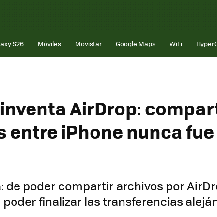
laxy S26
Móviles
Movistar
Google Maps
WiFi
Hyper
einventa AirDrop: compart
s entre iPhone nunca fue
a: de poder compartir archivos por AirD
 poder finalizar las transferencias alejá