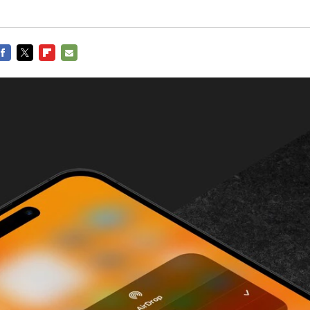
FACEBOOK
TWITTER
FLIPBOARD
E-
MAIL