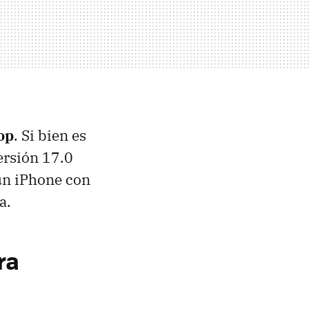
op
. Si bien es
versión 17.0
 un iPhone con
a.
ra