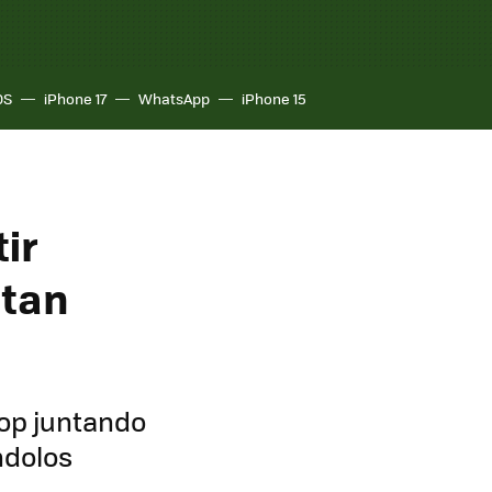
OS
iPhone 17
WhatsApp
iPhone 15
ir
 tan
rop juntando
ndolos