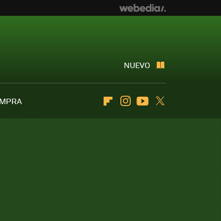
NUEVO
OMPRA
Flipboard
Instagram
Youtube
Twitter