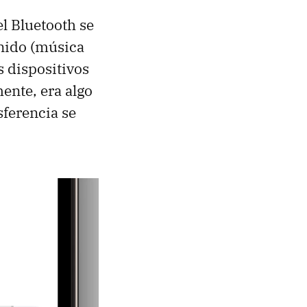
el Bluetooth se
nido (música
 dispositivos
ente, era algo
sferencia se